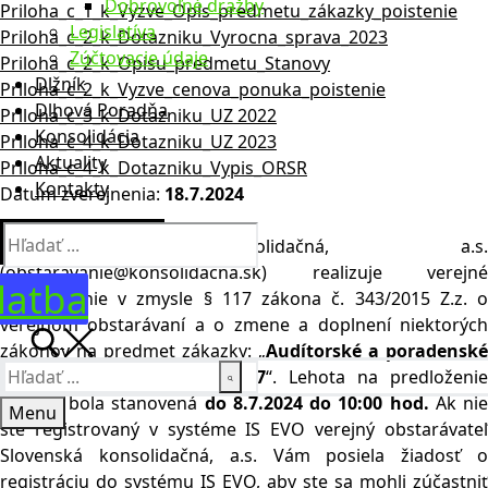
Dobrovoľné dražby
Priloha_c_1_k_Vyzve_Opis_predmetu_zákazky_poistenie
Legislatíva
Priloha_c_2_k_Dotazniku_Vyrocna_sprava_2023
Zúčtovacie údaje
Priloha_c_2_k_Opisu_predmetu_Stanovy
Dlžník
Priloha_c_2_k_Vyzve_cenova_ponuka_poistenie
Dlhová Poradňa
Priloha_c_3_k_Dotazniku_UZ 2022
Konsolidácia
Priloha_c_4_k_Dotazniku_UZ 2023
Aktuality
Priloha_c_4_k_Dotazniku_Vypis_ORSR
Kontakty
Dátum zverejnenia:
18.7.2024
Hľadať:
Slovenská konsolidačná, a.s.
(obstaravanie@konsolidacna.sk) realizuje verejné
latba
obstarávanie v zmysle § 117 zákona č. 343/2015 Z.z. o
verejnom obstarávaní a o zmene a doplnení niektorých
zákonov na predmet zákazky: „
Audítorské a poradenské
Hľadať:
služby na roky 2024 – 2027
“. Lehota na predloženie
ponuky bola stanovená
do 8.7.2024 do 10:00 hod.
Ak ni
Menu
ste registrovaný v systéme IS EVO verejný obstarávateľ
Slovenská konsolidačná, a.s. Vám posiela žiadosť o
registráciu do systému IS EVO, aby ste sa mohli zúčastniť