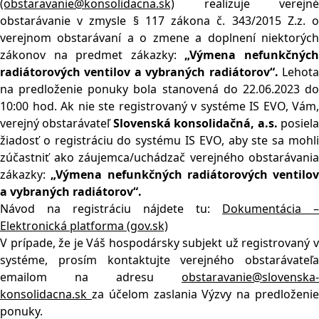
(obstaravanie@konsolidacna.sk)
realizuje verejné
obstarávanie v zmysle § 117 zákona č. 343/2015 Z.z. o
verejnom obstarávaní a o zmene a doplnení niektorých
zákonov na predmet zákazky:
„Výmena nefunkčnýc
radiátorových ventilov a vybraných radiátorov“.
Lehota
na predloženie ponuky bola stanovená do 22.06.2023 do
10:00 hod. Ak nie ste registrovaný v systéme IS EVO, Vám,
verejný obstarávateľ
Slovenská konsolidačná, a.s.
posiel
žiadosť o registráciu do systému IS EVO, aby ste sa mohli
zúčastniť ako záujemca/uchádzač verejného obstarávania
zákazky:
„Výmena nefunkčných radiátorových ventilov
a vybraných radiátorov“.
Návod na registráciu nájdete tu:
Dokumentácia –
Elektronická platforma (gov.sk)
V prípade, že je Váš hospodársky subjekt už registrovaný v
systéme, prosím kontaktujte verejného obstarávateľa
emailom na adresu
obstaravanie@slovenska-
konsolidacna.sk
za účelom zaslania Výzvy na predloženi
ponuky.