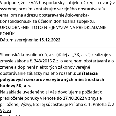
V prípade, že je Váš hospodársky subjekt už registrovaný v
systéme, prosím kontaktujte verejného obstarávateľa
emailom na adresu obstaravanie@slovenska-
konsolidacna.sk za účelom dohľadania subjektu.
UPOZORNENIE: TOTO NIE JE VÝZVA NA PREDKLADANIE
PONÚK.
Dátum zverejnenia:
15.12.2022
Slovenská konsolidačná, a.s. (ďalej aj „SK, a.s.“) realizuje v
zmysle zákona č. 343/2015 Z.z. o verejnom obstarávaní a o
zmene a doplnení niektorých zákonov verejné
obstarávanie zákazky malého rozsahu:
Inštalácia
pohybových senzorov vo vybraných miestnostiach
budovy SK, a.s.
.
Na základe uvedeného si Vás dovoľujeme požiadať o
predloženie ponuky v lehote
do 27.10.2022
v zmysle
priloženej Výzvy, ktorej súčasťou je Príloha č. 1, Príloha č. 2
Výzva