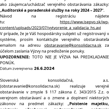
ako záujemca/uchádzač verejného obstarávania zákazky:
„
Audítorské a poradenské služby na roky 2024 – 2027
“.
Návod na registráciu nájdete
tu:
https://www.isepvo.sk/wp-
content/uploads/2023/07/vytvorenie_a_validacia_hs.avi
V prípade, že je Váš hospodársky subjekt už registrovaný v
systéme, prosím kontaktujte verejného obstarávateľa
emailom na adresu
obstaravanie@konsolidacna.sk
za
účelom zaslania Výzvy na predloženie ponuky.
UPOZORNENIE:
TOTO NIE JE VÝZVA NA PREDKLADANIE
PONÚK.
Dátum zverejnenia:
26.6.2024
Slovenská konsolidačná, a.s.
(obstaravanie@konsolidacna.sk) realizuje verejné
obstarávanie v zmysle § 117 zákona č. 343/2015 Z.z. o
verejnom obstarávaní a o zmene a doplnení niektorých
zákonov na predmet zákazky: „
Poistenie majetku