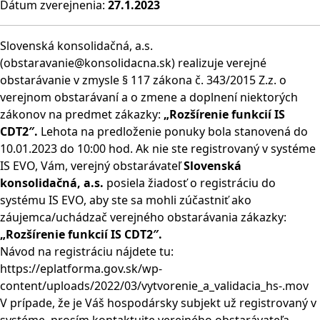
Dátum zverejnenia:
27.1.2023
Slovenská konsolidačná, a.s.
(obstaravanie@konsolidacna.sk) realizuje verejné
obstarávanie v zmysle § 117 zákona č. 343/2015 Z.z. o
verejnom obstarávaní a o zmene a doplnení niektorých
zákonov na predmet zákazky:
„Rozšírenie funkcií IS
CDT2″.
Lehota na predloženie ponuky bola stanovená do
10.01.2023 do 10:00 hod. Ak nie ste registrovaný v systéme
IS EVO, Vám, verejný obstarávateľ
Slovenská
konsolidačná, a.s.
posiela žiadosť o registráciu do
systému IS EVO, aby ste sa mohli zúčastniť ako
záujemca/uchádzač verejného obstarávania zákazky:
„Rozšírenie funkcií IS CDT2″.
Návod na registráciu nájdete tu:
https://eplatforma.gov.sk/wp-
content/uploads/2022/03/vytvorenie_a_validacia_hs-.mov
V prípade, že je Váš hospodársky subjekt už registrovaný v