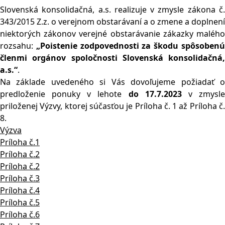
Slovenská konsolidačná, a.s. realizuje v zmysle zákona č.
343/2015 Z.z. o verejnom obstarávaní a o zmene a doplnení
niektorých zákonov verejné obstarávanie zákazky malého
rozsahu:
„Poistenie zodpovednosti za škodu spôsoben
členmi orgánov spoločnosti Slovenská konsolidačná,
a.s.“
.
Na základe uvedeného si Vás dovoľujeme požiadať o
predloženie ponuky v lehote
do 17.7.2023
v zmysl
priloženej Výzvy, ktorej súčasťou je Príloha č. 1 až Príloha č.
8.
Výzva
Príloha č.1
Príloha č.2
Príloha č.2
Príloha č.3
Príloha č.4
Príloha č.5
Príloha č.6