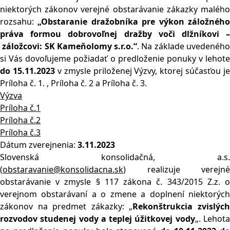
niektorých zákonov verejné obstarávanie zákazky malého
rozsahu:
„Obstaranie dražobníka pre výkon záložného
práva formou dobrovoľn
ej
dražby voči dlžníkovi 
záložcovi: SK Kameňolomy s.r.o.“
. Na základe uvedenéh
si Vás dovoľujeme požiadať o predloženie ponuky v lehote
do 1
5
.
11
.202
3
v zmysle priloženej Výzvy, ktorej súčasťou je
Príloha č. 1. , Príloha č. 2 a Príloha č. 3.
Výzva
Príloha č.1
Príloha č.2
Príloha č.3
Dátum zverejnenia:
3.11.2023
Slovenská konsolidačná, a.s.
(
obstaravanie@konsolidacna.sk
) realizuje verejné
obstarávanie v zmysle § 117 zákona č. 343/2015 Z.z. o
verejnom obstarávaní a o zmene a doplnení niektorých
zákonov na predmet zákazky: „
Rekonštrukcia zvislýc
rozvodov studenej vody a teplej úžitkovej vody
„. Lehot