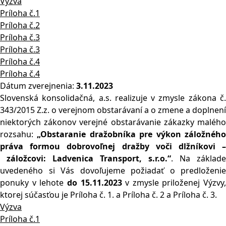
Výzva
Príloha č.1
Príloha č.2
Príloha č.3
Príloha č.3
Príloha č.4
Príloha č.4
Dátum zverejnenia:
3.11.2023
Slovenská konsolidačná, a.s. realizuje v zmysle zákona č.
343/2015 Z.z. o verejnom obstarávaní a o zmene a doplnení
niektorých zákonov verejné obstarávanie zákazky malého
rozsahu:
„Obstaranie dražobníka pre výkon záložného
práva formou dobrovoľn
ej dražby voči dlžníkovi 
záložcovi: Ladvenica Transport, s.r.o.“
. Na základe
uvedeného si Vás dovoľujeme požiadať o predloženie
ponuky v lehote
do 1
5.11.2023
v zmysle priloženej Výzvy,
ktorej súčasťou je Príloha č. 1. a Príloha č. 2 a Príloha č. 3.
Výzva
Príloha č.1