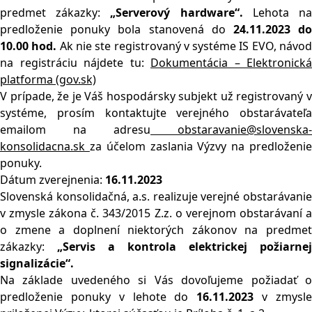
predmet zákazky:
„
Serverový hardware“.
Lehota n
predloženie ponuky bola stanovená do
24.11.2023 d
10.00 hod.
Ak nie ste registrovaný v systéme IS EVO, návo
na registráciu nájdete tu:
Dokumentácia – Elektronická
platforma (gov.sk)
V prípade, že je Váš hospodársky subjekt už registrovaný v
systéme, prosím kontaktujte verejného obstarávateľa
emailom na adresu
obstaravanie@slovenska-
konsolidacna.sk
za účelom zaslania Výzvy na predloženi
ponuky.
Dátum zverejnenia:
16.11.2023
Slovenská konsolidačná, a.s. realizuje verejné obstarávanie
v zmysle zákona č. 343/2015 Z.z. o verejnom obstarávaní a
o zmene a doplnení niektorých zákonov na predmet
zákazky:
„Servis a kontrola elektrickej požiarnej
signalizácie“.
Na základe uvedeného si Vás dovoľujeme požiadať o
predloženie ponuky v lehote do
16.11.2023
v zmysl