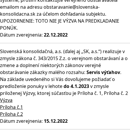
systéme, prosím kontaktujte verejného obstarávateľa
emailom na adresu obstaravanie@slovenska-
konsolidacna.sk za účelom dohľadania subjektu.
UPOZORNENIE: TOTO NIE JE VÝZVA NA PREDKLADANIE
PONÚK.
Dátum zverejnenia:
22.12.2022
Slovenská konsolidačná, a.s. (ďalej aj „SK, a.s.“) realizuje v
zmysle zákona č. 343/2015 Z.z. o verejnom obstarávaní a o
zmene a doplnení niektorých zákonov verejné
obstarávanie zákazky malého rozsahu:
Servis výťahov
.
Na základe uvedeného si Vás dovoľujeme požiadať o
predloženie ponuky v lehote
do 4.1.2023
v zmysle
priloženej Výzvy, ktorej súčasťou je Príloha č. 1, Príloha č. 2
Výzva
Príloha č.1
Príloha č.2
Dátum zverejnenia:
15.12.2022