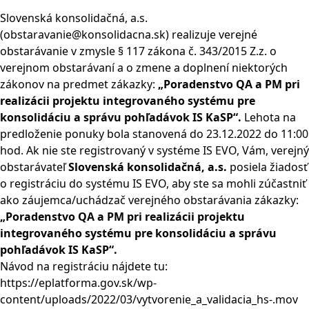
Slovenská konsolidačná, a.s.
(obstaravanie@konsolidacna.sk) realizuje verejné
obstarávanie v zmysle § 117 zákona č. 343/2015 Z.z. o
verejnom obstarávaní a o zmene a doplnení niektorých
zákonov na predmet zákazky:
„Poradenstvo QA a PM pri
realizácii projektu integrovaného systému pre
konsolidáciu a správu pohľadávok IS KaSP“.
Lehota na
predloženie ponuky bola stanovená do 23.12.2022 do 11:00
hod. Ak nie ste registrovaný v systéme IS EVO, Vám, verejný
obstarávateľ
Slovenská konsolidačná, a.s.
posiela žiadosť
o registráciu do systému IS EVO, aby ste sa mohli zúčastniť
ako záujemca/uchádzač verejného obstarávania zákazky:
„Poradenstvo QA a PM pri realizácii projektu
integrovaného systému pre konsolidáciu a správu
pohľadávok IS KaSP“.
Návod na registráciu nájdete tu:
https://eplatforma.gov.sk/wp-
content/uploads/2022/03/vytvorenie_a_validacia_hs-.mov