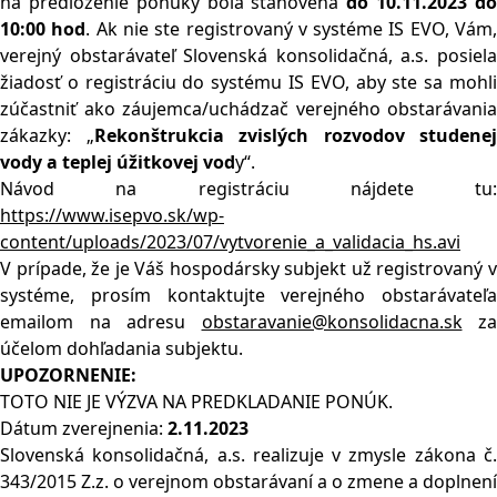
na predloženie ponuky bola stanovená
do 10.11.2023 d
10:00 hod
. Ak nie ste registrovaný v systéme IS EVO, Vám
verejný obstarávateľ Slovenská konsolidačná, a.s. posiela
žiadosť o registráciu do systému IS EVO, aby ste sa mohli
zúčastniť ako záujemca/uchádzač verejného obstarávania
zákazky: „
Rekonštrukcia zvislých rozvodov studenej
vody a teplej úžitkovej vod
y“.
Návod na registráciu nájdete tu:
https://www.isepvo.sk/wp-
content/uploads/2023/07/vytvorenie_a_validacia_hs.avi
V prípade, že je Váš hospodársky subjekt už registrovaný v
systéme, prosím kontaktujte verejného obstarávateľa
emailom na adresu
obstaravanie@konsolidacna.sk
za
účelom dohľadania subjektu.
UPOZORNENIE:
TOTO NIE JE VÝZVA NA PREDKLADANIE PONÚK.
Dátum zverejnenia:
2.11.2023
Slovenská konsolidačná, a.s. realizuje v zmysle zákona č.
343/2015 Z.z. o verejnom obstarávaní a o zmene a doplnení