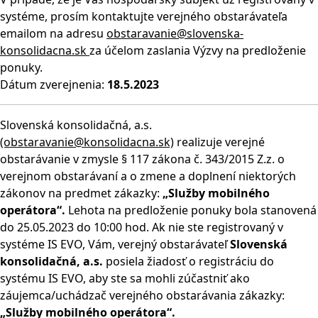
systéme, prosím kontaktujte verejného obstarávateľa
emailom na adresu
obstaravanie@slovenska-
konsolidacna.sk
za účelom zaslania Výzvy na predloženie
ponuky.
Dátum zverejnenia:
18.5.2023
Slovenská konsolidačná, a.s.
(obstaravanie@konsolidacna.sk)
realizuje verejné
obstarávanie v zmysle § 117 zákona č. 343/2015 Z.z. o
verejnom obstarávaní a o zmene a doplnení niektorých
zákonov na predmet zákazky:
„Služby mobilného
operátora“.
Lehota na predloženie ponuky bola stanovená
do 25.05.2023 do 10:00 hod. Ak nie ste registrovaný v
systéme IS EVO, Vám, verejný obstarávateľ
Slovenská
konsolidačná, a.s.
posiela žiadosť o registráciu do
systému IS EVO, aby ste sa mohli zúčastniť ako
záujemca/uchádzač verejného obstarávania zákazky:
„Služby mobilného operátora“.