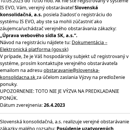
10.05.2023 do 10:00 hod. Ak nie ste registrovaný v systéme
IS EVO, Vám, verejný obstarávateľ
Slovenská
konsolidačná, a.s.
posiela žiadosť o registráciu do
systému IS EVO, aby ste sa mohli zúčastniť ako
záujemca/uchádzač verejného obstarávania zákazky:
„Úprava webového sídla SK, a.s.“.
Návod na registráciu nájdete tu:
Dokumentácia –
Elektronická platforma (gov.sk)
V prípade, že je Váš hospodársky subjekt už registrovaný v
systéme, prosím kontaktujte verejného obstarávateľa
emailom na adresu
obstaravanie@slovenska-
konsolidacna.sk
za účelom zaslania Výzvy na predloženie
ponuky.
UPOZORNENIE: TOTO NIE JE VÝZVA NA PREDKLADANIE
PONÚK.
Dátum zverejnenia:
26.4.2023
Slovenská konsolidačná, a.s. realizuje verejné obstarávanie
zákazky malého rozsahu:
Posúdenie uzatvorených