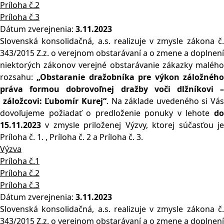
Príloha č.2
Príloha č.3
Dátum zverejnenia:
3.11.2023
Slovenská konsolidačná, a.s. realizuje v zmysle zákona č.
343/2015 Z.z. o verejnom obstarávaní a o zmene a doplnení
niektorých zákonov verejné obstarávanie zákazky malého
rozsahu:
„Obstaranie dražobníka pre výkon záložného
práva formou dobrovoľn
ej
dražby voči dlžníkovi 
záložcovi: Ľubomír Kurej“
. Na základe uvedeného si Vás
dovoľujeme požiadať o predloženie ponuky v lehote
do
1
5
.
11
.202
3
v zmysle priloženej Výzvy, ktorej súčasťou je
Príloha č. 1. , Príloha č. 2 a Príloha č. 3.
Výzva
Príloha č.1
Príloha č.2
Príloha č.3
Dátum zverejnenia:
3.11.2023
Slovenská konsolidačná, a.s. realizuje v zmysle zákona č.
343/2015 Z.z. o verejnom obstarávaní a o zmene a doplnení