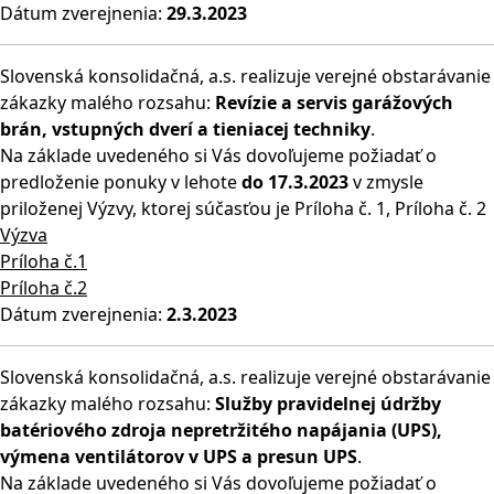
Dátum zverejnenia:
29.3.2023
Slovenská konsolidačná, a.s. realizuje verejné obstarávanie
zákazky malého rozsahu:
Revízie a servis garážových
brán, vstupných dverí a tieniacej techniky
.
Na základe uvedeného si Vás dovoľujeme požiadať o
predloženie ponuky v lehote
do 17.3.2023
v zmysle
priloženej Výzvy, ktorej súčasťou je Príloha č. 1, Príloha č. 2
Výzva
Príloha č.1
Príloha č.2
Dátum zverejnenia:
2.3.2023
Slovenská konsolidačná, a.s. realizuje verejné obstarávanie
zákazky malého rozsahu:
Služby pravidelnej údržby
batériového zdroja nepretržitého napájania (UPS),
výmena ventilátorov v UPS a presun UPS
.
Na základe uvedeného si Vás dovoľujeme požiadať o