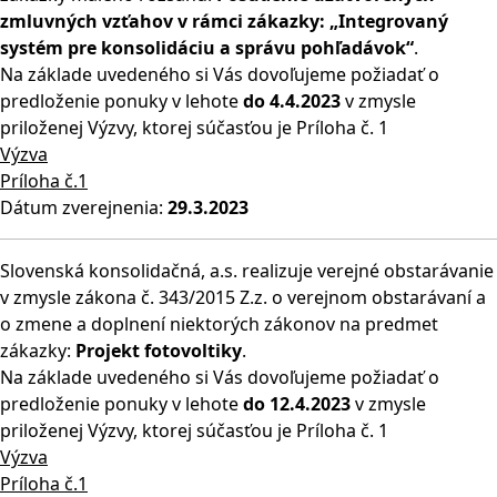
zmluvných vzťahov v rámci zákazky: „Integrovaný
systém pre konsolidáciu a správu pohľadávok“
.
Na základe uvedeného si Vás dovoľujeme požiadať o
predloženie ponuky v lehote
do 4.4.2023
v zmysle
priloženej Výzvy, ktorej súčasťou je Príloha č. 1
Výzva
Príloha č.1
Dátum zverejnenia:
29.3.2023
Slovenská konsolidačná, a.s. realizuje verejné obstarávanie
v zmysle zákona č. 343/2015 Z.z. o verejnom obstarávaní a
o zmene a doplnení niektorých zákonov na predmet
zákazky:
Projekt fotovoltiky
.
Na základe uvedeného si Vás dovoľujeme požiadať o
predloženie ponuky v lehote
do 12.4.2023
v zmysle
priloženej Výzvy, ktorej súčasťou je Príloha č. 1
Výzva
Príloha č.1