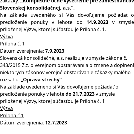
zákazky:
„Komplexné očné vyšetrenie pre zamestnanco
Slovenskej konsolidačnej, a.s.“.
Na základe uvedeného si Vás dovoľujeme požiadať o
predloženie ponuky v lehote do
14.9.2023
v zmysl
priloženej Výzvy, ktorej súčasťou je Príloha č. 1.
Výzva
Príloha č. 1
Dátum zverejnenia:
7.9.2023
Slovenská konsolidačná, a.s. realizuje v zmysle zákona č.
343/2015 Z.z. o verejnom obstarávaní a o zmene a doplnení
niektorých zákonov verejné obstarávanie zákazky malého
rozsahu:
„Oprava strechy“
.
Na základe uvedeného si Vás dovoľujeme požiadať o
predloženie ponuky v lehote
do 21.7.2023
v zmysle
priloženej Výzvy, ktorej súčasťou je Príloha č. 1
Výzva
Príloha č.1
Dátum zverejnenia:
12.7.2023