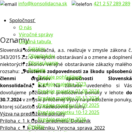
Preskočiť
Menu
Zavrieť
info@konsolidacna.sk
421 2 57 289 289
na
obsah
Spoločnosť
O nás
Výročné správy
Oznamy
Úradná tabuľa
Faktúry
Slovenská konsolidačná, a.s. realizuje v zmysle zákona č.
Objednávky
343/2015 Z.z. o verejnom obstarávaní a o zmene a doplnení
Obstarávanie
niektorých zákonov verejné obstarávanie zákazky malého
Predaje
rozsahu:
„Poistenie zodpovednosti za škodu spôsoben
Predaje pohľadávok
členmi orgánov spoločnosti Slovenská
Predaje majetku 2023
konsolidačná,
a.s.“
. Na základe uvedeného si Vás
Predaje majetku 01-08 2024
dovoľujeme požiadať o predloženie ponuky v lehote
do
Predaje majetku 08-12 2024
30
.
7
.202
4
v zmysle priloženej Výzvy na predloženie ponuky,
Predaje majetku 01-09 2025
ktorej súčasťou sú nasledovné prílohy.
Predaje majetku 10-12 2025
Výzva na predloženie ponuky
Predaje majetku 2026
Priloha_c_1_k Opisu_predmetu_Dotaznik
Dražby
Priloha_c_1_k_Dotazniku_Vyrocna_sprava_2022