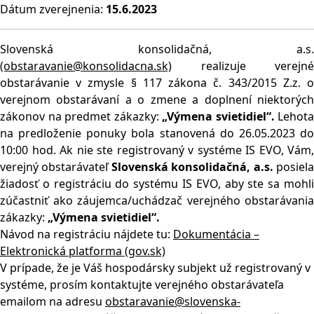
Dátum zverejnenia:
15.6.2023
Slovenská konsolidačná, a.s.
(obstaravanie@konsolidacna.sk)
realizuje verejné
obstarávanie v zmysle § 117 zákona č. 343/2015 Z.z. o
verejnom obstarávaní a o zmene a doplnení niektorých
zákonov na predmet zákazky:
„Výmena svietidiel“.
Lehota
na predloženie ponuky bola stanovená do 26.05.2023 do
10:00 hod. Ak nie ste registrovaný v systéme IS EVO, Vám,
verejný obstarávateľ
Slovenská konsolidačná, a.s.
posiel
žiadosť o registráciu do systému IS EVO, aby ste sa mohli
zúčastniť ako záujemca/uchádzač verejného obstarávania
zákazky:
„Výmena svietidiel“.
Návod na registráciu nájdete tu:
Dokumentácia –
Elektronická platforma (gov.sk)
V prípade, že je Váš hospodársky subjekt už registrovaný v
systéme, prosím kontaktujte verejného obstarávateľa
emailom na adresu
obstaravanie@slovenska-