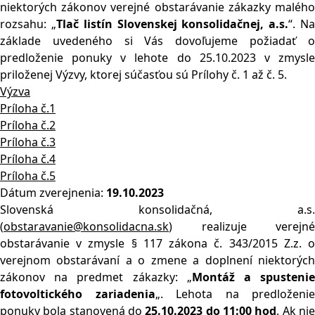
niektorých zákonov verejné obstarávanie zákazky malého
rozsahu: „
Tlač listín Slovenskej konsolidačnej, a.s.
“. N
základe uvedeného si Vás dovoľujeme požiadať o
predloženie ponuky v lehote do 25.10.2023 v zmysle
priloženej Výzvy, ktorej súčasťou sú Prílohy č. 1 až č. 5.
Výzva
Príloha č.1
Príloha č.2
Príloha č.3
Príloha č.4
Príloha č.5
Dátum zverejnenia:
19.10.2023
Slovenská konsolidačná, a.s.
(
obstaravanie@konsolidacna.sk
) realizuje verejné
obstarávanie v zmysle § 117 zákona č. 343/2015 Z.z. o
verejnom obstarávaní a o zmene a doplnení niektorých
zákonov na predmet zákazky: „
Montáž a spusteni
fotovoltického zariadenia
„. Lehota na predloženie
ponuky bola stanovená do
25.10.2023 do 11:00 hod
. Ak ni