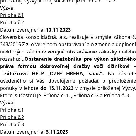
priloženej Výzvy, ktorej súčasťou je Príloha č. 1. a 2.
Výzva
Príloha č.1
Príloha č.2
Dátum zverejnenia:
10.11.2023
Slovenská konsolidačná, a.s. realizuje v zmysle zákona č.
343/2015 Z.z. o verejnom obstarávaní a o zmene a doplnení
niektorých zákonov verejné obstarávanie zákazky malého
rozsahu:
„Obstaranie dražobníka pre výkon záložného
práva formou dobrovoľn
ej dražby voči dlžníkovi 
záložcovi: HELP JOZEF HREHA, s.r.o.“.
Na základ
uvedeného si Vás dovoľujeme požiadať o predloženie
ponuky v lehote
do 1
5.11.2023
v zmysle priloženej Výzvy,
ktorej súčasťou je Príloha č. 1. , Príloha č. 2 a Príloha č. 3.
Výzva
Príloha č.1
Príloha č.2
Príloha č.3
Dátum zverejnenia:
3.11.2023