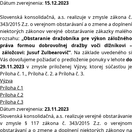
Dátum zverejnenia:
15.12.2023
Slovenská konsolidačná, a.s. realizuje v zmysle zákona č.
343/2015 Z.z. o verejnom obstarávaní a o zmene a doplnení
niektorých zákonov verejné obstarávanie zákazky malého
rozsahu:
„Obstaranie dražobníka pre výkon záložného
práva formou dobrovoľn
ej dražby voči dlžníkovi 
záložcovi: Jusuf Zulbearovič“
. Na základe uvedeného si
Vás dovoľujeme požiadať o predloženie ponuky v lehote
do
29.11.2023
v zmysle priloženej Výzvy, ktorej súčasťou je
Príloha č. 1., Príloha č. 2. a Príloha č. 3.
Výzva
Príloha č.1
Príloha č.2
Príloha č.3
Dátum zverejnenia:
23.11.2023
Slovenská konsolidačná, a.s. realizuje verejné obstarávanie
v zmysle § 117 zákona č. 343/2015 Z.z. o verejnom
obstarávaní a o zmene a doplnení niektorých zákonov na