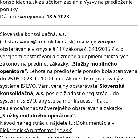
konsolidacna.sk
za účelom zaslania Výzvy na predloženie
ponuky.
Dátum zverejnenia:
18.5.2023
Slovenská konsolidačná, a.s.
(obstaravanie@konsolidacna.sk)
realizuje verejné
obstarávanie v zmysle § 117 zákona č. 343/2015 Z.z. o
verejnom obstarávaní a o zmene a doplnení niektorých
zákonov na predmet zákazky:
„Služby mobilného
operátora“.
Lehota na predloženie ponuky bola stanovená
do 25.05.2023 do 10:00 hod. Ak nie ste registrovaný v
systéme IS EVO, Vám, verejný obstarávateľ
Slovenská
konsolidačná, a.s.
posiela žiadosť o registráciu do
systému IS EVO, aby ste sa mohli zúčastniť ako
záujemca/uchádzač verejného obstarávania zákazky:
„Služby mobilného operátora“.
Návod na registráciu nájdete tu:
Dokumentácia –
Elektronická platforma (gov.sk)
V prípade, že je Váš hospodársky subjekt už registrovaný v