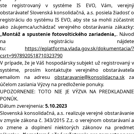
ste registrovaný v systéme IS EVO, Vám, verejný
obstarávateľ Slovenská konsolidačná, a.s. posiela žiadosť o
registráciu do systému IS EVO, aby ste sa mohli zúčastniť
ako záujemca/uchádzač verejného obstarávania zákazky:
„
Montáž a spustenie fotovoltického zariadenia
„. Návod
na registráciu nájdete
tu:
https://eplatforma.vlada.gov.sk/dokumentacia/?
csrt=9978920518710323790
V prípade, že je Váš hospodársky subjekt už registrovaný v
systéme, prosím kontaktujte verejného obstarávateľa
emailom na adresu
obstaravanie@konsolidacna.sk
za
účelom zaslania Výzvy na predloženie ponuky.
UPOZORNENIE: TOTO NIE JE VÝZVA NA PREDKLADANIE
PONÚK.
Dátum zverejnenia:
5
.10.2023
Slovenská konsolidačná, a.s. realizuje verejné obstarávanie
v zmysle zákona č. 343/2015 Z.z. o verejnom obstarávaní a
o zmene a doplnení niektorých zákonov na predmet