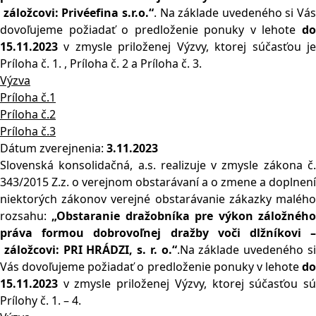
záložcovi: Privéefina s.r.o.“
. Na základe uvedeného si Vás
dovoľujeme požiadať o predloženie ponuky v lehote
do
1
5.11.2023
v zmysle priloženej Výzvy, ktorej súčasťou je
Príloha č. 1. , Príloha č. 2 a Príloha č. 3.
Výzva
Príloha č.1
Príloha č.2
Príloha č.3
Dátum zverejnenia:
3.11.2023
Slovenská konsolidačná, a.s. realizuje v zmysle zákona č.
343/2015 Z.z. o verejnom obstarávaní a o zmene a doplnení
niektorých zákonov verejné obstarávanie zákazky malého
rozsahu:
„Obstaranie dražobníka pre výkon záložného
práva formou dobrovoľn
ej dražby voči dlžníkovi 
záložcovi: PRI HRÁDZI, s. r. o.“
.Na základe uvedeného s
Vás dovoľujeme požiadať o predloženie ponuky v lehote
do
1
5.11.2023
v zmysle priloženej Výzvy, ktorej súčasťou sú
Prílohy č. 1. – 4.