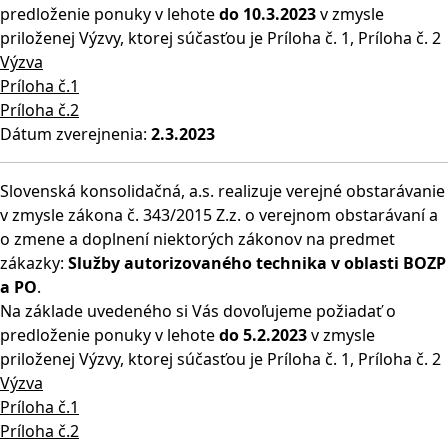
predloženie ponuky v lehote
do 10.3.2023
v zmysle
priloženej Výzvy, ktorej súčasťou je Príloha č. 1, Príloha č. 2
Výzva
Príloha č.1
Príloha č.2
Dátum zverejnenia:
2.3.2023
Slovenská konsolidačná, a.s. realizuje verejné obstarávanie
v zmysle zákona č. 343/2015 Z.z. o verejnom obstarávaní a
o zmene a doplnení niektorých zákonov na predmet
zákazky:
Služby autorizovaného technika v oblasti BOZP
a PO
.
Na základe uvedeného si Vás dovoľujeme požiadať o
predloženie ponuky v lehote
do 5.2.2023
v zmysle
priloženej Výzvy, ktorej súčasťou je Príloha č. 1, Príloha č. 2
Výzva
Príloha č.1
Príloha č.2