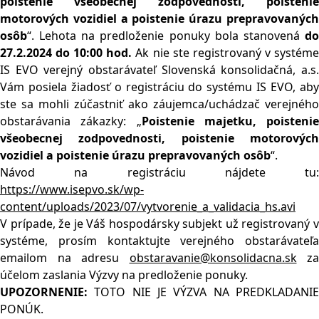
poistenie všeobecnej zodpovednosti, poistenie
motorových vozidiel a poistenie úrazu prepravovaných
osôb
“. Lehota na predloženie ponuky bola stanovená
do
27.2.2024 do 10:00 hod.
Ak nie ste registrovaný v systém
IS EVO verejný obstarávateľ Slovenská konsolidačná, a.s.
Vám posiela žiadosť o registráciu do systému IS EVO, aby
ste sa mohli zúčastniť ako záujemca/uchádzač verejného
obstarávania zákazky: „
Poistenie majetku, poistenie
všeobecnej zodpovednosti, poistenie motorových
vozidiel a poistenie úrazu prepravovaných osôb
“.
Návod na registráciu nájdete tu:
https://www.isepvo.sk/wp-
content/uploads/2023/07/vytvorenie_a_validacia_hs.avi
V prípade, že je Váš hospodársky subjekt už registrovaný v
systéme, prosím kontaktujte verejného obstarávateľa
emailom na adresu
obstaravanie@konsolidacna.sk
za
účelom zaslania Výzvy na predloženie ponuky.
UPOZORNENIE:
TOTO NIE JE VÝZVA NA PREDKLADANIE
PONÚK.