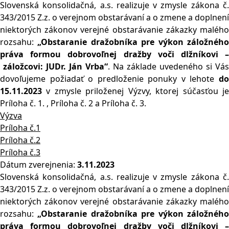
Slovenská konsolidačná, a.s. realizuje v zmysle zákona č.
343/2015 Z.z. o verejnom obstarávaní a o zmene a doplnení
niektorých zákonov verejné obstarávanie zákazky malého
rozsahu:
„Obstaranie dražobníka pre výkon záložného
práva formou dobrovoľn
ej dražby voči dlžníkovi 
záložcovi: JUDr. Ján Vrba“
. Na základe uvedeného si Vás
dovoľujeme požiadať o predloženie ponuky v lehote
do
1
5.11.2023
v zmysle priloženej Výzvy, ktorej súčasťou je
Príloha č. 1. , Príloha č. 2 a Príloha č. 3.
Výzva
Príloha č.1
Príloha č.2
Príloha č.3
Dátum zverejnenia:
3.11.2023
Slovenská konsolidačná, a.s. realizuje v zmysle zákona č.
343/2015 Z.z. o verejnom obstarávaní a o zmene a doplnení
niektorých zákonov verejné obstarávanie zákazky malého
rozsahu:
„Obstaranie dražobníka pre výkon záložného
práva formou dobrovoľn
ej dražby voči dlžníkovi 