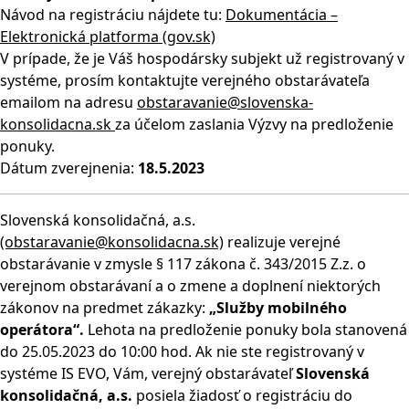
Návod na registráciu nájdete tu:
Dokumentácia –
Elektronická platforma (gov.sk)
V prípade, že je Váš hospodársky subjekt už registrovaný v
systéme, prosím kontaktujte verejného obstarávateľa
emailom na adresu
obstaravanie@slovenska-
konsolidacna.sk
za účelom zaslania Výzvy na predloženie
ponuky.
Dátum zverejnenia:
18.5.2023
Slovenská konsolidačná, a.s.
(obstaravanie@konsolidacna.sk)
realizuje verejné
obstarávanie v zmysle § 117 zákona č. 343/2015 Z.z. o
verejnom obstarávaní a o zmene a doplnení niektorých
zákonov na predmet zákazky:
„Služby mobilného
operátora“.
Lehota na predloženie ponuky bola stanovená
do 25.05.2023 do 10:00 hod. Ak nie ste registrovaný v
systéme IS EVO, Vám, verejný obstarávateľ
Slovenská
konsolidačná, a.s.
posiela žiadosť o registráciu do