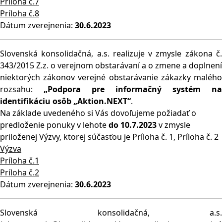
Príloha č.7
Príloha č.8
Dátum zverejnenia:
30.6.2023
Slovenská konsolidačná, a.s. realizuje v zmysle zákona č.
343/2015 Z.z. o verejnom obstarávaní a o zmene a doplnení
niektorých zákonov verejné obstarávanie zákazky malého
rozsahu:
„Podpora pre informačný systém na
identifikáciu osôb „Aktion.NEXT“
.
Na základe uvedeného si Vás dovoľujeme požiadať o
predloženie ponuky v lehote
do 10.7.2023
v zmysle
priloženej Výzvy, ktorej súčasťou je Príloha č. 1, Príloha č. 2
Výzva
Príloha č.1
Príloha č.2
Dátum zverejnenia:
30.6.2023
Slovenská konsolidačná, a.s.