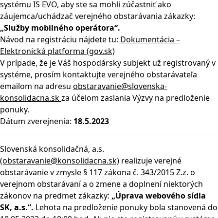
systému IS EVO, aby ste sa mohli zúčastniť ako
záujemca/uchádzač verejného obstarávania zákazky:
„Služby mobilného operátora“.
Návod na registráciu nájdete tu:
Dokumentácia –
Elektronická platforma (gov.sk)
V prípade, že je Váš hospodársky subjekt už registrovaný v
systéme, prosím kontaktujte verejného obstarávateľa
emailom na adresu
obstaravanie@slovenska-
konsolidacna.sk
za účelom zaslania Výzvy na predloženie
ponuky.
Dátum zverejnenia:
18.5.2023
Slovenská konsolidačná, a.s.
(obstaravanie@konsolidacna.sk)
realizuje verejné
obstarávanie v zmysle § 117 zákona č. 343/2015 Z.z. o
verejnom obstarávaní a o zmene a doplnení niektorých
zákonov na predmet zákazky:
„Úprava webového sídla
SK, a.s.“.
Lehota na predloženie ponuky bola stanovená do