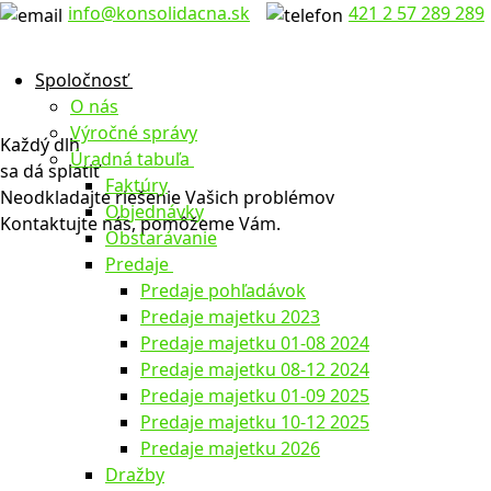
Preskočiť
Menu
Zavrieť
info@konsolidacna.sk
421 2 57 289 289
na
obsah
Spoločnosť
O nás
Výročné správy
Každý dlh
Úradná tabuľa
sa dá splatiť
Faktúry
Neodkladajte riešenie Vašich problémov
Objednávky
Kontaktujte nás, pomôžeme Vám.
Obstarávanie
Predaje
Predaje pohľadávok
Predaje majetku 2023
Predaje majetku 01-08 2024
Predaje majetku 08-12 2024
Predaje majetku 01-09 2025
Predaje majetku 10-12 2025
Predaje majetku 2026
Dražby