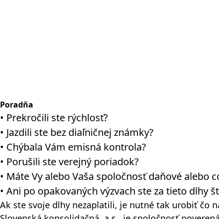
Poradňa
• Prekročili ste rýchlosť?
• Jazdili ste bez diaľničnej známky?
• Chýbala Vám emisná kontrola?
• Porušili ste verejný poriadok?
• Máte Vy alebo Vaša spoločnosť daňové alebo c
• Ani po opakovaných výzvach ste za tieto dlhy št
Ak ste svoje dlhy nezaplatili, je nutné tak urobiť č
Slovenská konsolidačná, a.s., je spoločnosť poveren