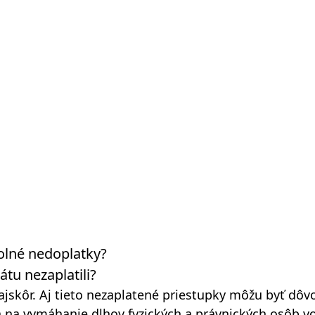
olné nedoplatky?
átu nezaplatili?
o najskôr. Aj tieto nezaplatené priestupky môžu byť 
á na vymáhanie dlhov fyzických a právnických osôb vo