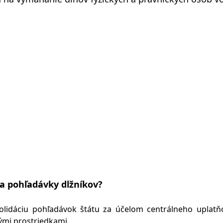
ha pohľadávky dlžníkov?
solidáciu pohľadávok štátu za účelom centrálneho uplatň
mi prostriedkami.