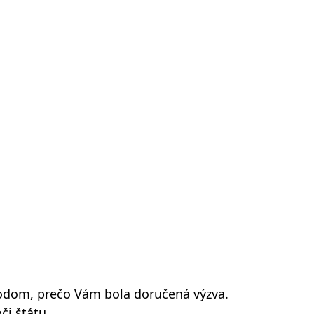
dôvodom, prečo Vám bola doručená výzva.
či štátu.