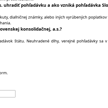
s. uhradiť pohľadávku a ako vzniká pohľadávka Slo
ty, diaľničnej známky, alebo iných vyrúbených poplatkov v
áhania.
venskej konsolidačnej, a.s.?
dávok štátu. Neuhradené dlhy, verejné pohľadávky sa v
form.