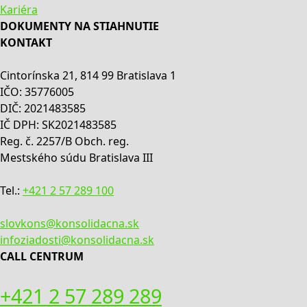
Kariéra
DOKUMENTY NA STIAHNUTIE
KONTAKT
Cintorínska 21, 814 99 Bratislava 1
IČO: 35776005
DIČ: 2021483585
IČ DPH: SK2021483585
Reg. č. 2257/B Obch. reg.
Mestského súdu Bratislava III
Tel.:
+421 2 57 289 100
slovkons@konsolidacna.sk
infoziadosti@konsolidacna.sk
CALL CENTRUM
+421 2 57 289 289