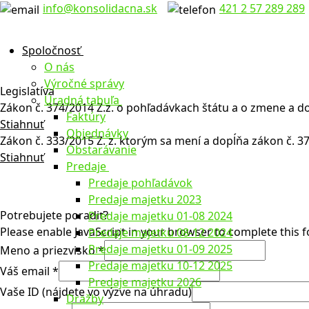
Preskočiť
Menu
Zavrieť
info@konsolidacna.sk
421 2 57 289 289
na
obsah
Spoločnosť
O nás
Výročné správy
Legislatíva
Úradná tabuľa
Zákon č. 374/2014 Z.z. o pohľadávkach štátu a o zmene a d
Faktúry
Stiahnuť
Objednávky
Zákon č. 333/2015 Z. z. ktorým sa mení a dopĺňa zákon č. 3
Obstarávanie
Stiahnuť
Predaje
Predaje pohľadávok
Predaje majetku 2023
Potrebujete poradiť?
Predaje majetku 01-08 2024
Please enable JavaScript in your browser to complete this 
Predaje majetku 08-12 2024
Predaje majetku 01-09 2025
Meno a priezvisko
*
Predaje majetku 10-12 2025
Váš email
*
Predaje majetku 2026
Vaše ID (nájdete vo výzve na úhradu)
Dražby