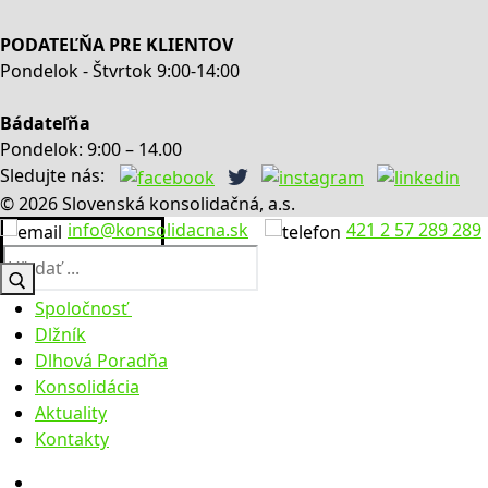
PODATEĽŇA PRE KLIENTOV
Pondelok - Štvrtok 9:00-14:00
Bádateľňa
Pondelok: 9:00 – 14.00
Sledujte nás:
© 2026 Slovenská konsolidačná, a.s.
info@konsolidacna.sk
421 2 57 289 289
Hľadať:
Spoločnosť
Dlžník
O nás
Dlhová Poradňa
Výročné správy
Konsolidácia
Úradná tabuľa
Aktuality
Legislatíva
Faktúry
Kontakty
Zúčtovacie údaje
Objednávky
Obstarávanie