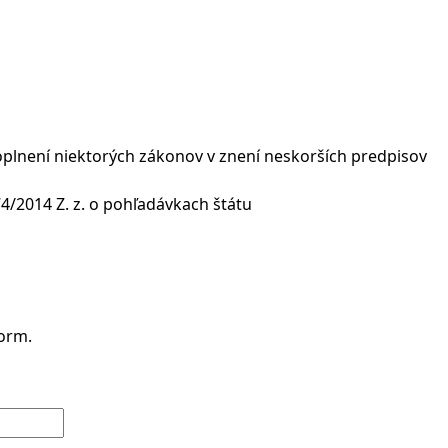
oplnení niektorých zákonov v znení neskorších predpisov
74/2014 Z. z. o pohľadávkach štátu
form.