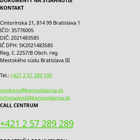
DOKUMENTY NA STIAHNUTIE
KONTAKT
Cintorínska 21, 814 99 Bratislava 1
IČO: 35776005
DIČ: 2021483585
IČ DPH: SK2021483585
Reg. č. 2257/B Obch. reg.
Mestského súdu Bratislava III
Tel.:
+421 2 57 289 100
slovkons@konsolidacna.sk
infoziadosti@konsolidacna.sk
CALL CENTRUM
+421 2 57 289 289