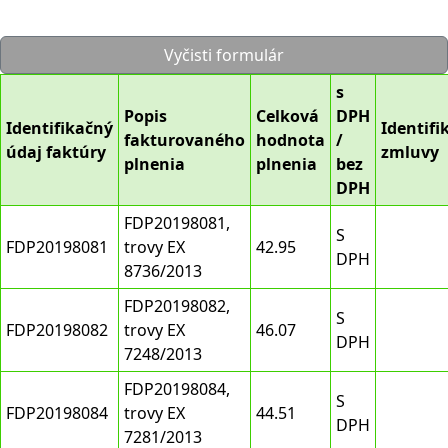
Vyčisti formulár
s
Popis
Celková
DPH
Identifikačný
Identifi
fakturovaného
hodnota
/
údaj faktúry
zmluvy
plnenia
plnenia
bez
DPH
FDP20198081,
S
FDP20198081
trovy EX
42.95
DPH
8736/2013
FDP20198082,
S
FDP20198082
trovy EX
46.07
DPH
7248/2013
FDP20198084,
S
FDP20198084
trovy EX
44.51
DPH
7281/2013