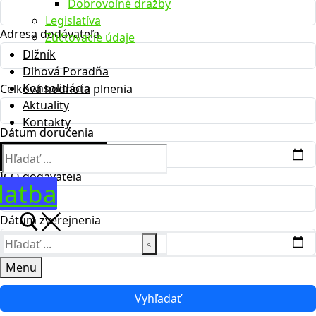
Dobrovoľné dražby
Legislatíva
Adresa dodávateľa
Zúčtovacie údaje
Dlžník
Dlhová Poradňa
Konsolidácia
Celková hodnota plnenia
Aktuality
Kontakty
Dátum doručenia
Hľadať:
IČO dodávateľa
latba
Dátum zverejnenia
Hľadať:
Menu
Vyhľadať