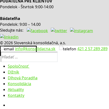
PODATEĽŇA PRE KLIENTOV
Pondelok - Štvrtok 9:00-14:00
Bádateľňa
Pondelok: 9:00 – 14.00
Sledujte nás:
© 2026 Slovenská konsolidačná, a.s.
info@konsolidacna.sk
421 2 57 289 289
Hľadať:
Spoločnosť
Dlžník
O nás
Dlhová Poradňa
Výročné správy
Konsolidácia
Úradná tabuľa
Aktuality
Legislatíva
Faktúry
Kontakty
Zúčtovacie údaje
Objednávky
Obstarávanie
Predaje