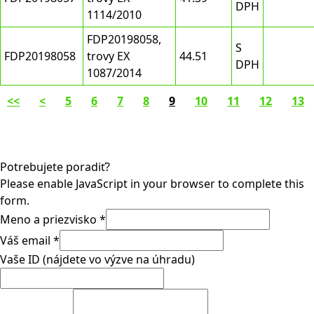
DPH
1114/2010
FDP20198058,
S
FDP20198058
trovy EX
44.51
DPH
1087/2014
<<
<
5
6
7
8
9
10
11
12
13
Potrebujete poradiť?
Please enable JavaScript in your browser to complete this
form.
Meno a priezvisko
*
Váš email
*
Vaše ID (nájdete vo výzve na úhradu)