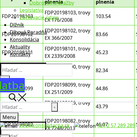
plnenia
plnenia
Dobrovoľné dražby
Legislatíva
FDP20198103, trovy
FDP20198103
103.54
Zúčtovacie údaje
EX 176/2008
Dlžník
FDP20198102, trovy
Dlhová Poradňa
FDP20198102
83.66
EX 366/2007
Konsolidácia
Aktuality
FDP20198101, trovy
FDP20198101
45.23
Kontakty
EX 2339/2008
FDP20198100, trovy
Hľadať:
FDP20198100
82.34
EX 376/2007
latba
FDP20198099, trovy
FDP20198099
44.86
EX 251/2009
FDP20198129, trovy
Hľadať:
FDP20198129
43.79
EX 518/2009
Menu
FDP20198082, trovy
FDP20198082
46.07
info@konsolidacna.sk
421 2 57 289 289
EX 7248/2013
Hľadať: