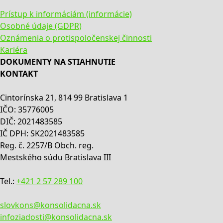
Prístup k informáciám (informácie)
Osobné údaje (GDPR)
Oznámenia o protispoločenskej činnosti
Kariéra
DOKUMENTY NA STIAHNUTIE
KONTAKT
Cintorínska 21, 814 99 Bratislava 1
IČO: 35776005
DIČ: 2021483585
IČ DPH: SK2021483585
Reg. č. 2257/B Obch. reg.
Mestského súdu Bratislava III
Tel.:
+421 2 57 289 100
slovkons@konsolidacna.sk
infoziadosti@konsolidacna.sk