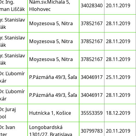
r. Ing.
Nám.sv.Michala 5,
34028340
20.11.2019
man Liščák
Hlohovec
r. Stanislav
Moyzesova 5, Nitra
37852167
28.11.2019
lák
r. Stanislav
Moyzesova 5, Nitra
37852167
28.11.2019
lák
r. Stanislav
Moyzesova 5, Nitra
37852167
28.11.2019
lák
Dr. Ľubomír
P.Pázmáňa 49/3, Šaľa
34046917
25.11.2019
kár
Dr. Ľubomír
P.Pázmáňa 49/3, Šaľa
34046917
28.11.2019
kár
r. Juraj
Hutnícka 1, Košice
35553359
18.12.2019
bol
r. Ivan
Longobardská
30799783
20.11.2019
tter
1301/27, Bratislava