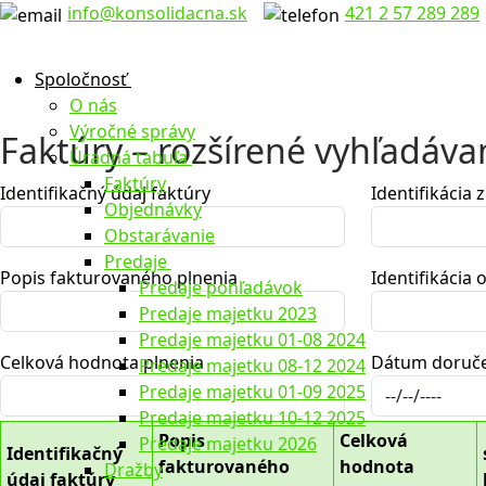
Preskočiť
Menu
Zavrieť
info@konsolidacna.sk
421 2 57 289 289
na
obsah
Spoločnosť
O nás
Výročné správy
Faktúry – rozšírené vyhľadáva
Úradná tabuľa
Faktúry
Identifikačný údaj faktúry
Identifikácia 
Objednávky
Obstarávanie
Predaje
Popis fakturovaného plnenia
Identifikácia
Predaje pohľadávok
Predaje majetku 2023
Predaje majetku 01-08 2024
Celková hodnota plnenia
Dátum doruč
Predaje majetku 08-12 2024
Predaje majetku 01-09 2025
Predaje majetku 10-12 2025
Popis
Celková
Predaje majetku 2026
Identifikačný
fakturovaného
hodnota
Dražby
údaj faktúry