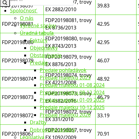
FDP20198097, trovy
FDP20198097
39.83
EX 2882/2010
Spoločnosť
O nás
FDP20198081, trovy
FDP20198081
42.95
Výročné správy
EX 8736/2013
Úradná tabuľa
FDP20198080, trovy
Faktúry
FDP20198080
42.95
EX 8743/2013
Objednávky
Obstarávanie
FDP20198079, trovy
FDP20198079
46.07
Predaje
EX 8876/2013
Predaje pohľadávok
FDP20198074, trovy
Predaje majetku 2023
FDP20198074
48.92
EX 4221/2008
Predaje majetku 01-08 2024
Predaje majetku 08-12 2024
FDP20198073, trovy
FDP20198073
46.79
Predaje majetku 01-09 2025
EX 4382/2016
Predaje majetku 10-12 2025
FDP20198072, trovy
Predaje majetku 2026
FDP20198072
33.19
EX 331/2010
Dražby
Dobrovoľné dražby
FDP20198067, trovy
FDP20198067
70.91
Legislatíva
EX 1092/2009