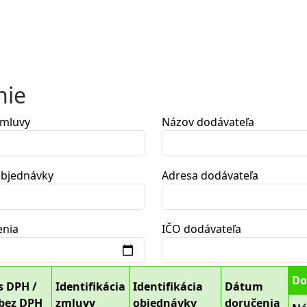
nie
zmluvy
Názov dodávateľa
 objednávky
Adresa dodávateľa
enia
IČO dodávateľa
Do
s DPH /
Identifikácia
Identifikácia
Dátum
bez DPH
zmluvy
objednávky
doručenia