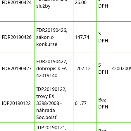
FDR20190424
26.00
služby
DPH
FDR20190426,
S
FDR20190426
zákon o
147.74
DPH
konkurze
FDR20190427,
S
FDR20190427
dobropis k FA
-207.12
Z200200
DPH
42019140
IDP20190122,
trovy EX
Bez
IDP20190122
3398/2008 -
61.77
DPH
náhrada
Soc.poisť.
IDP20190121,