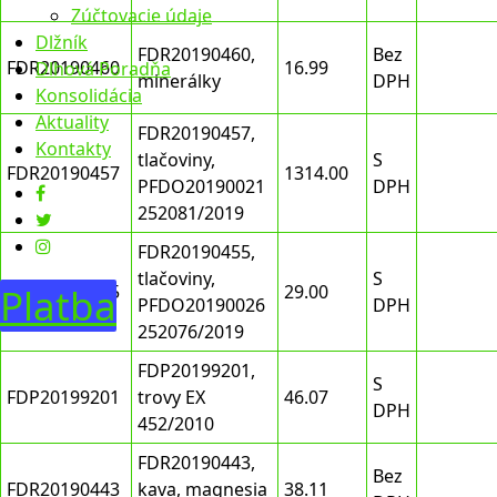
Zúčtovacie údaje
Dlžník
FDR20190460,
Bez
FDR20190460
16.99
Dlhová Poradňa
minerálky
DPH
Konsolidácia
Aktuality
FDR20190457,
Kontakty
tlačoviny,
S
FDR20190457
1314.00
PFDO20190021
DPH
252081/2019
FDR20190455,
tlačoviny,
S
FDR20190455
29.00
Platba
PFDO20190026
DPH
252076/2019
FDP20199201,
S
FDP20199201
trovy EX
46.07
DPH
452/2010
FDR20190443,
Bez
FDR20190443
kava, magnesia
38.11