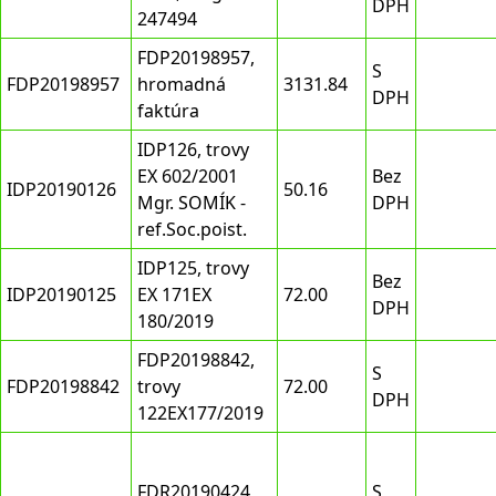
DPH
247494
FDP20198957,
S
FDP20198957
hromadná
3131.84
DPH
faktúra
IDP126, trovy
EX 602/2001
Bez
IDP20190126
50.16
Mgr. SOMÍK -
DPH
ref.Soc.poist.
IDP125, trovy
Bez
IDP20190125
EX 171EX
72.00
DPH
180/2019
FDP20198842,
S
FDP20198842
trovy
72.00
DPH
122EX177/2019
FDR20190424,
S