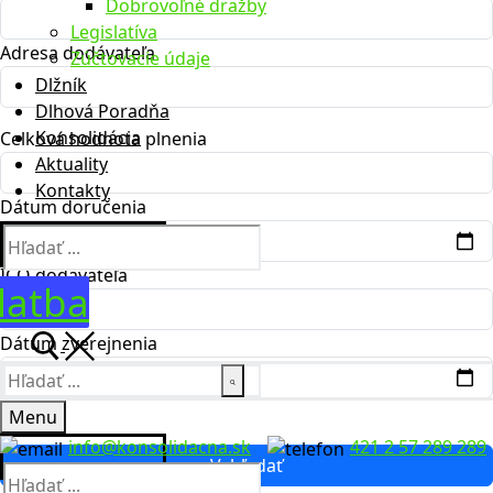
Dobrovoľné dražby
Legislatíva
Adresa dodávateľa
Zúčtovacie údaje
Dlžník
Dlhová Poradňa
Konsolidácia
Celková hodnota plnenia
Aktuality
Kontakty
Dátum doručenia
Hľadať:
IČO dodávateľa
latba
Dátum zverejnenia
Hľadať:
Menu
info@konsolidacna.sk
421 2 57 289 289
Vyhľadať
Hľadať: