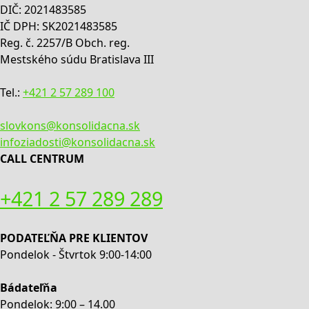
DIČ: 2021483585
IČ DPH: SK2021483585
Reg. č. 2257/B Obch. reg.
Mestského súdu Bratislava III
Tel.:
+421 2 57 289 100
slovkons@konsolidacna.sk
infoziadosti@konsolidacna.sk
CALL CENTRUM
+421 2 57 289 289
PODATEĽŇA PRE KLIENTOV
Pondelok - Štvrtok 9:00-14:00
Bádateľňa
Pondelok: 9:00 – 14.00