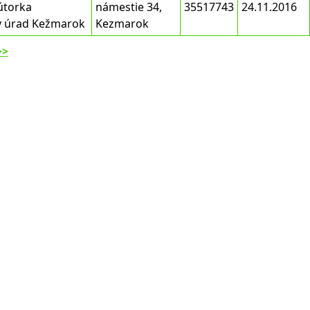
útorka
námestie 34,
35517743
24.11.2016
ý úrad Kežmarok
Kezmarok
>>