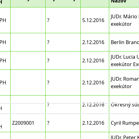
Názov
H
JUDr. Mário
DPH
?
5.12.2016
exekútor
DPH
?
2.12.2016
Berlin Bran
JUDr. Lucia 
DPH
?
2.12.2016
exekútor Ex
JUDr. Roman
DPH
?
2.12.2016
exekútor
?
2.12.2016
Okresný sú
H
Z2009001
?
2.12.2016
Cyril Rumpe
H
JUDr. Peter 