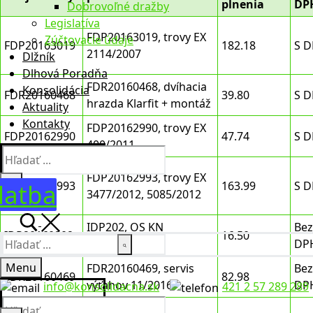
plnenia
DP
Dobrovoľné dražby
Legislatíva
FDP20163019, trovy EX
Zúčtovacie údaje
FDP20163019
182.18
S 
2114/2007
Dlžník
Dlhová Poradňa
FDR20160468, dvíhacia
Konsolidácia
FDR20160468
39.80
S 
hrazda Klarfit + montáž
Aktuality
Kontakty
FDP20162990, trovy EX
FDP20162990
47.74
S 
400/2011
Hľadať:
FDP20162993, trovy EX
latba
FDP20162993
163.99
S 
3477/2012, 5085/2012
IDP202, OS KN
Bez
IDP20160202
16.50
Hľadať:
10Er/1026/16
DP
Menu
FDR20160469, servis
Bez
FDR20160469
82.98
výťahov 11/2016
DP
info@konsolidacna.sk
421 2 57 289 289
Hľadať:
FDP20162992,