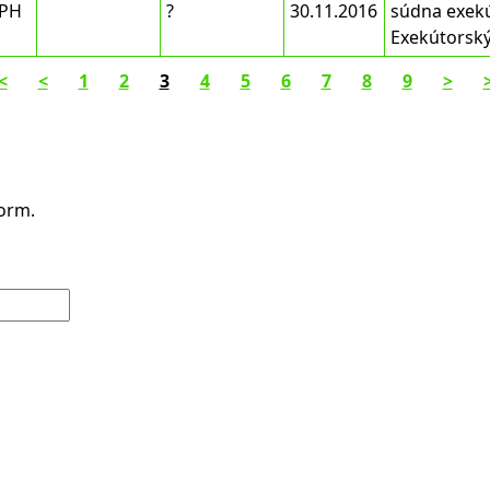
DPH
?
30.11.2016
súdna exek
Exekútorsk
<
<
1
2
3
4
5
6
7
8
9
>
form.