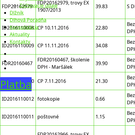
FDP20162979, trovy EX
Zúčtovacie údaje
FDP20162979
39.83
S 
1907/2013
Dlžník
Dlhová Poradňa
Bez
Konsolidácia
ID2016110008
CP 10.11.2016
22.80
DP
Aktuality
Kontakty
Bez
ID2016110009
CP 11.11.2016
34.08
DP
FDR20160467, školenie
Bez
FDR20160467
39.90
DPH - Maršálek
DP
Bez
Platba
ID2016110010
CP 7.11.2016
21.30
DP
Bez
ID2016110012
fotokopie
0.66
DP
Bez
ID2016110011
poštovné
1.15
DP
FDP20162966, trovy EX