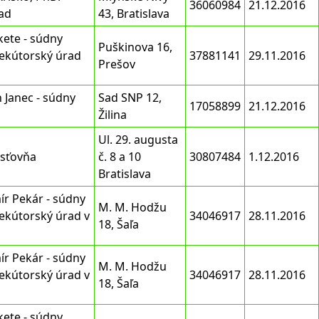
36060984
21.12.2016
ad
43, Bratislava
kete - súdny
Puškinova 16,
ekútorský úrad
37881141
29.11.2016
Prešov
 Janec - súdny
Sad SNP 12,
17058899
21.12.2016
Žilina
Ul. 29. augusta
isťovňa
č. 8 a 10
30807484
1.12.2016
Bratislava
ír Pekár - súdny
M. M. Hodžu
ekútorský úrad v
34046917
28.11.2016
18, Šaľa
ír Pekár - súdny
M. M. Hodžu
ekútorský úrad v
34046917
28.11.2016
18, Šaľa
kete - súdny