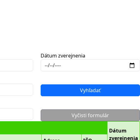
Dátum zverejnenia
Vyhľadať
Vyčisti formulár
Dátum
zverejnenia