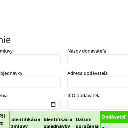
nie
zmluvy
Názov dodávateľa
 objednávky
Adresa dodávateľa
enia
IČO dodávateľa
DPH
Dodávateľ
Identifikácia
Identifikácia
Dátum
ez
zmluvy
objednávky
doručenia