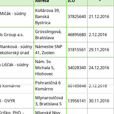
Adresa
IČO
Kollárova 39,
 Mičák - súdny
Banská
37825640
21.12.2016
Bystrica
Grösslingová,
ds Group a.s.
46895680
2.12.2016
Bratislava
Ulianková - súdny
Námestie SNP
31815561
29.11.2016
ekútorský úrad
41, Zvolen
Nám. Sv.
 Liščák - súdny
Michala 5,
34028340
24.12.2016
Hlohovec
Pohraničná 6
d Komárno
00165646
2.12.2016
Komárno
Mlynarovičová
l - OVYR
13956141
30.11.2016
3, Bratislava 5
Kriško, PhD. -
Mlynské Nivy