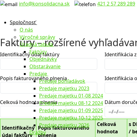
Preskočiť
Menu
Zavrieť
info@konsolidacna.sk
421 2 57 289 289
na
obsah
Spoločnosť
O nás
Výročné správy
Faktúry – rozšírené vyhľadáva
Úradná tabuľa
Faktúry
Identifikačný údaj faktúry
Identifikácia 
Objednávky
Obstarávanie
Predaje
Popis fakturovaného plnenia
Identifikácia
Predaje pohľadávok
Predaje majetku 2023
Predaje majetku 01-08 2024
Celková hodnota plnenia
Dátum doruč
Predaje majetku 08-12 2024
Predaje majetku 01-09 2025
Predaje majetku 10-12 2025
Celková
s 
Predaje majetku 2026
Identifikačný
Popis fakturovaného
hodnota
/ b
Dražby
údaj faktúry
plnenia