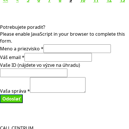
<<
<
5
6
7
8
9
10
11
12
13
Potrebujete poradiť?
Please enable JavaScript in your browser to complete this
form.
Meno a priezvisko
*
Váš email
*
Vaše ID (nájdete vo výzve na úhradu)
Vaša správa
*
Odoslať
CALL CENTRUM