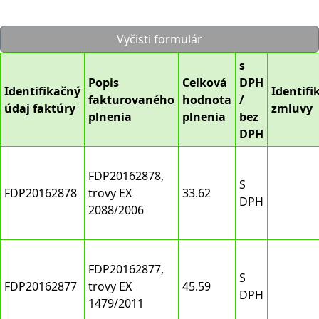
Vyčisti formulár
s
Popis
Celková
DPH
Identifikačný
Identifi
fakturovaného
hodnota
/
údaj faktúry
zmluvy
plnenia
plnenia
bez
DPH
FDP20162878,
S
FDP20162878
trovy EX
33.62
DPH
2088/2006
FDP20162877,
S
FDP20162877
trovy EX
45.59
DPH
1479/2011