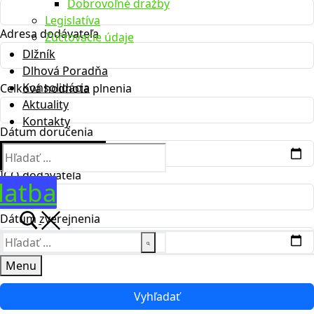
Dobrovoľné dražby
Legislatíva
Adresa dodávateľa
Zúčtovacie údaje
Dlžník
Dlhová Poradňa
Konsolidácia
Celková hodnota plnenia
Aktuality
Kontakty
Dátum doručenia
Hľadať:
IČO dodávateľa
latba
Dátum zverejnenia
Hľadať:
Menu
Vyhľadať