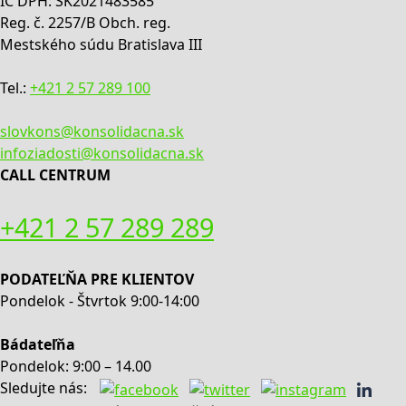
IČ DPH: SK2021483585
Reg. č. 2257/B Obch. reg.
Mestského súdu Bratislava III
Tel.:
+421 2 57 289 100
slovkons@konsolidacna.sk
infoziadosti@konsolidacna.sk
CALL CENTRUM
+421 2 57 289 289
PODATEĽŇA PRE KLIENTOV
Pondelok - Štvrtok 9:00-14:00
Bádateľňa
Pondelok: 9:00 – 14.00
Sledujte nás: