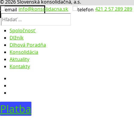
© 2026 Slovenská konsolidačná, a.s.
info@konsolidacna.sk
421 2 57 289 289
Hľadať:
Spoločnosť
Dlžník
O nás
Dlhová Poradňa
Výročné správy
Konsolidácia
Úradná tabuľa
Aktuality
Legislatíva
Faktúry
Kontakty
Zúčtovacie údaje
Objednávky
Obstarávanie
Predaje
Dražby
Predaje pohľadávok
Dobrovoľné dražby
Predaje majetku 2023
Predaje majetku 01-08 2024
Platba
Predaje majetku 08-12 2024
Predaje majetku 01-09 2025
Predaje majetku 10-12 2025
Predaje majetku 2026