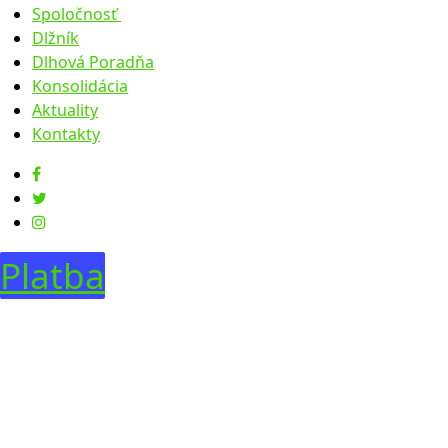
Spoločnosť
Dlžník
O nás
Dlhová Poradňa
Výročné správy
Konsolidácia
Úradná tabuľa
Aktuality
Legislatíva
Faktúry
Kontakty
Zúčtovacie údaje
Objednávky
Obstarávanie
Predaje
Dražby
Predaje pohľadávok
Dobrovoľné dražby
Predaje majetku 2023
Predaje majetku 01-08 2024
Platba
Predaje majetku 08-12 2024
Predaje majetku 01-09 2025
Predaje majetku 10-12 2025
Predaje majetku 2026