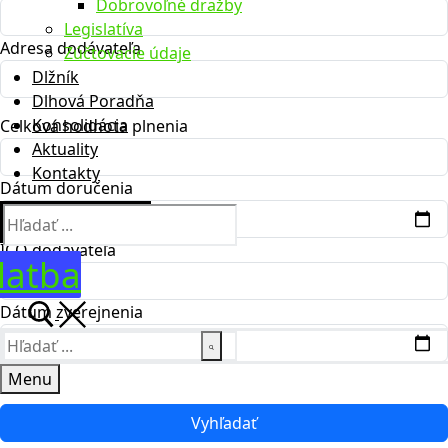
Dobrovoľné dražby
Legislatíva
Adresa dodávateľa
Zúčtovacie údaje
Dlžník
Dlhová Poradňa
Konsolidácia
Celková hodnota plnenia
Aktuality
Kontakty
Dátum doručenia
Hľadať:
IČO dodávateľa
latba
Dátum zverejnenia
Hľadať:
Menu
Vyhľadať