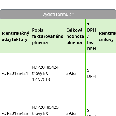
Vyčisti formulár
s
Popis
Celková
DPH
Identifikačný
Identifi
fakturovaného
hodnota
/
údaj faktúry
zmluvy
plnenia
plnenia
bez
DPH
FDP20185424,
S
FDP20185424
trovy EX
39.83
DPH
127/2013
FDP20185425,
S
FDP20185425
trovy EX
39.83