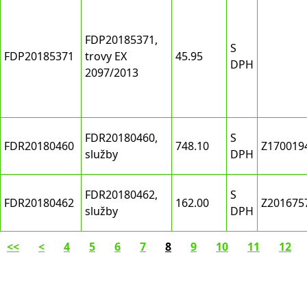
FDP20185371,
S
FDP20185371
trovy EX
45.95
DPH
2097/2013
FDR20180460,
S
FDR20180460
748.10
Z170019
služby
DPH
FDR20180462,
S
FDR20180462
162.00
Z201675
služby
DPH
<<
<
4
5
6
7
8
9
10
11
12