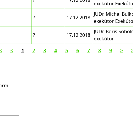
?
17.12.2018
exekútor Exekúto
JUDr. Michal Bulk
?
17.12.2018
exekútor Exekúto
JUDr. Boris Sobol
?
17.12.2018
exekútor
<
<
1
2
3
4
5
6
7
8
9
>
form.