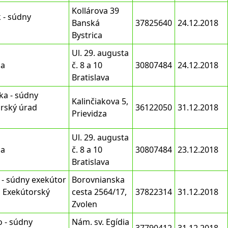
Kollárova 39
 - súdny
Banská
37825640
24.12.2018
Bystrica
Ul. 29. augusta
ňa
č. 8 a 10
30807484
24.12.2018
Bratislava
ka - súdny
Kalinčiakova 5,
rský úrad
36122050
31.12.2018
Prievidza
Ul. 29. augusta
ňa
č. 8 a 10
30807484
23.12.2018
Bratislava
a - súdny exekútor
Borovnianska
 Exekútorský
cesta 2564/17,
37822314
31.12.2018
Zvolen
o - súdny
Nám. sv. Egídia