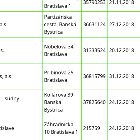
35790253
21.11.2018
Bratislava 1
Partizánska
a.s.
cesta, Banská
36631124
27.12.2018
Bystrica
Nobelova 34,
s.
31333524
20.12.2018
Bratislava
Pribinova 25,
, a.s.
36815799
31.12.2018
Bratislava
Kollárova 39
 - súdny
Banská
37825640
24.12.2018
Bystrica
Záhradnícka
tislave
215759
24.12.2018
10 Bratislava 1