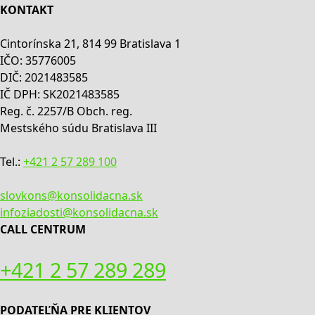
KONTAKT
Cintorínska 21, 814 99 Bratislava 1
IČO: 35776005
DIČ: 2021483585
IČ DPH: SK2021483585
Reg. č. 2257/B Obch. reg.
Mestského súdu Bratislava III
Tel.:
+421 2 57 289 100
slovkons@konsolidacna.sk
infoziadosti@konsolidacna.sk
CALL CENTRUM
+421 2 57 289 289
PODATEĽŇA PRE KLIENTOV