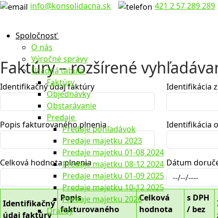
Preskočiť
Menu
Zavrieť
info@konsolidacna.sk
421 2 57 289 289
na
obsah
Spoločnosť
O nás
Výročné správy
Faktúry – rozšírené vyhľadáva
Úradná tabuľa
Faktúry
Identifikačný údaj faktúry
Identifikácia 
Objednávky
Obstarávanie
Predaje
Popis fakturovaného plnenia
Identifikácia
Predaje pohľadávok
Predaje majetku 2023
Predaje majetku 01-08 2024
Celková hodnota plnenia
Dátum doruč
Predaje majetku 08-12 2024
Predaje majetku 01-09 2025
Predaje majetku 10-12 2025
Popis
Celková
s DPH
Predaje majetku 2026
Identifikačný
fakturovaného
hodnota
/ bez
Dražby
údaj faktúry