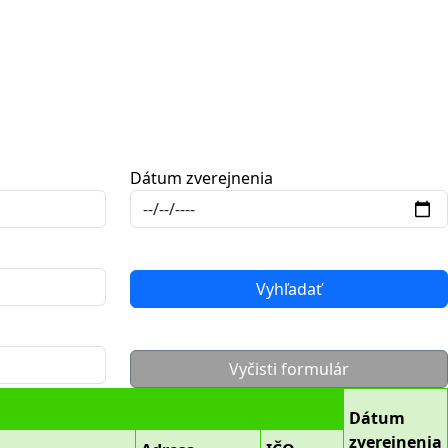
Dátum zverejnenia
Vyhľadať
Vyčisti formulár
Dátum
zverejnenia