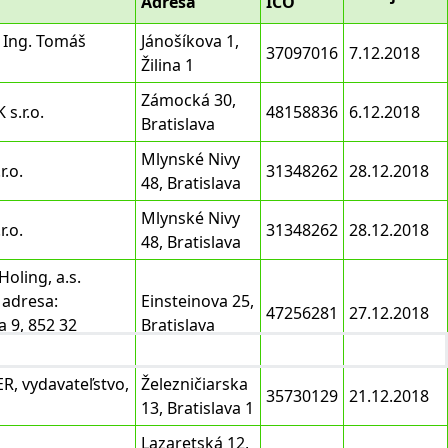
Adresa
IČO
Ing. Tomáš
Jánošíkova 1,
37097016
7.12.2018
Žilina 1
Zámocká 30,
s.r.o.
48158836
6.12.2018
Bratislava
Mlynské Nivy
r.o.
31348262
28.12.2018
48, Bratislava
Mlynské Nivy
r.o.
31348262
28.12.2018
48, Bratislava
oling, a.s.
adresa:
Einsteinova 25,
47256281
27.12.2018
 9, 852 32
Bratislava
, vydavateľstvo,
Železničiarska
35730129
21.12.2018
13, Bratislava 1
Lazaretská 12,