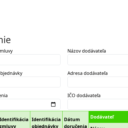
nie
zmluvy
Názov dodávateľa
 objednávky
Adresa dodávateľa
enia
IČO dodávateľa
Dodávateľ
Identifikácia
Identifikácia
Dátum
zmluvy
objednávky
doručenia