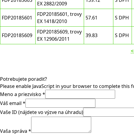
FDP20185603
139.12
S DPH
EX 2882/2009
FDP20185601, trovy
FDP20185601
57.61
S DPH
EX 1418/2010
FDP20185609, trovy
FDP20185609
39.83
S DPH
EX 12906/2011
<
Potrebujete poradiť?
Please enable JavaScript in your browser to complete this 
Meno a priezvisko
*
Váš email
*
Vaše ID (nájdete vo výzve na úhradu)
Vaša správa
*