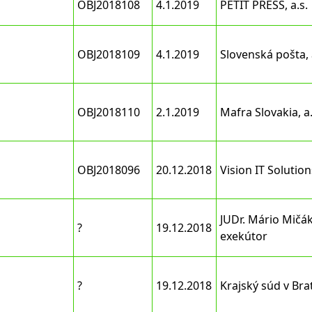
OBJ2018108
4.1.2019
PETIT PRESS, a.s.
OBJ2018109
4.1.2019
Slovenská pošta, 
OBJ2018110
2.1.2019
Mafra Slovakia, a.
OBJ2018096
20.12.2018
Vision IT Solutions
JUDr. Mário Mičák
?
19.12.2018
exekútor
?
19.12.2018
Krajský súd v Bra