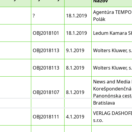
Názov
Agentúra TEMPO 
?
18.1.2019
Polák
OBJ2018101
18.1.2019
Ledum Kamara SK 
OBJ2018113
9.1.2019
Wolters Kluwer, s.
OBJ2018113
8.1.2019
Wolters Kluwer, s.
News and Media H
Korešpondenčná 
OBJ2018107
8.1.2019
Panonónska cesta
Bratislava
VERLAG DASHOFER
OBJ2018111
4.1.2019
s.r.o.