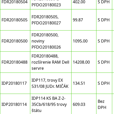
FDR20180504
402.00
S DPH
PFDO20180023
FDR20180505,
FDR20180505
99.87
S DPH
PFDO20180027
FDR20180500,
FDR20180500
noviny
1095.00
S DPH
PFDO20180026
FDR20180488,
FDR20180488
rozšírenie RAM Dell
14208.00
S DPH
servre
IDP117, trovy EX
IDP20180117
134.51
S DPH
531/08 JUDr. MIČÁK
IDP114 KS BA Z-2-
Bez
IDP20180114
35Cb/618/95 trovy
609.03
DPH
štátu