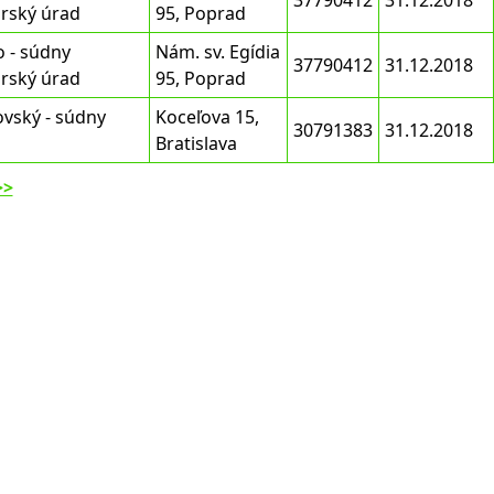
37790412
31.12.2018
rský úrad
95, Poprad
o - súdny
Nám. sv. Egídia
37790412
31.12.2018
rský úrad
95, Poprad
ovský - súdny
Koceľova 15,
30791383
31.12.2018
Bratislava
>>