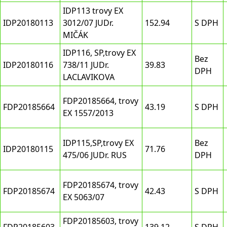
IDP113 trovy EX
IDP20180113
3012/07 JUDr.
152.94
S DPH
MIČÁK
IDP116, SP,trovy EX
Bez
IDP20180116
738/11 JUDr.
39.83
DPH
LACLAVIKOVA
FDP20185664, trovy
FDP20185664
43.19
S DPH
EX 1557/2013
IDP115,SP,trovy EX
Bez
IDP20180115
71.76
475/06 JUDr. RUS
DPH
FDP20185674, trovy
FDP20185674
42.43
S DPH
EX 5063/07
FDP20185603, trovy