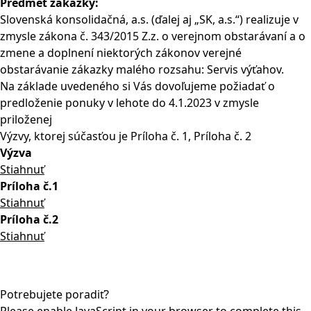
Predmet zákazky:
Slovenská konsolidačná, a.s. (ďalej aj „SK, a.s.“) realizuje v
zmysle zákona č. 343/2015 Z.z. o verejnom obstarávaní a o
zmene a doplnení niektorých zákonov verejné
obstarávanie zákazky malého rozsahu: Servis výťahov.
Na základe uvedeného si Vás dovoľujeme požiadať o
predloženie ponuky v lehote do 4.1.2023 v zmysle
priloženej
Výzvy, ktorej súčasťou je Príloha č. 1, Príloha č. 2
Výzva
Stiahnuť
Príloha č.1
Stiahnuť
Príloha č.2
Stiahnuť
Potrebujete poradiť?