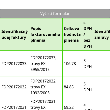
Vyčisti formulár
s
Popis
Celková
DPH
Identifikačný
Identifi
fakturovaného
hodnota
/
údaj faktúry
zmluvy
plnenia
plnenia
bez
DPH
FDP20172033,
S
FDP20172033
trovy EX
106.78
DPH
5955/2015
FDP20172032,
S
FDP20172032
trovy EX
84.85
DPH
1092/2003
FDP20172031,
S
FDP20172031
trovy EX
69.22