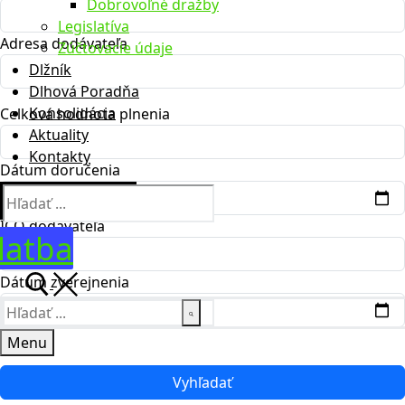
Dobrovoľné dražby
Legislatíva
Adresa dodávateľa
Zúčtovacie údaje
Dlžník
Dlhová Poradňa
Konsolidácia
Celková hodnota plnenia
Aktuality
Kontakty
Dátum doručenia
Hľadať:
IČO dodávateľa
latba
Dátum zverejnenia
Hľadať:
Menu
Vyhľadať