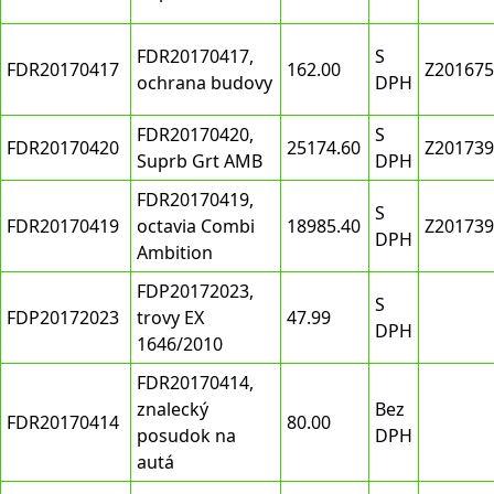
FDR20170417,
S
FDR20170417
162.00
Z201675
ochrana budovy
DPH
FDR20170420,
S
FDR20170420
25174.60
Z201739
Suprb Grt AMB
DPH
FDR20170419,
S
FDR20170419
octavia Combi
18985.40
Z201739
DPH
Ambition
FDP20172023,
S
FDP20172023
trovy EX
47.99
DPH
1646/2010
FDR20170414,
znalecký
Bez
FDR20170414
80.00
posudok na
DPH
autá