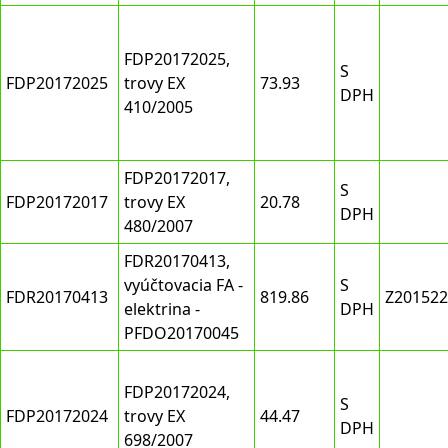
FDP20172025,
S
FDP20172025
trovy EX
73.93
DPH
410/2005
FDP20172017,
S
FDP20172017
trovy EX
20.78
DPH
480/2007
FDR20170413,
vyúčtovacia FA -
S
FDR20170413
819.86
Z201522
elektrina -
DPH
PFDO20170045
FDP20172024,
S
FDP20172024
trovy EX
44.47
DPH
698/2007