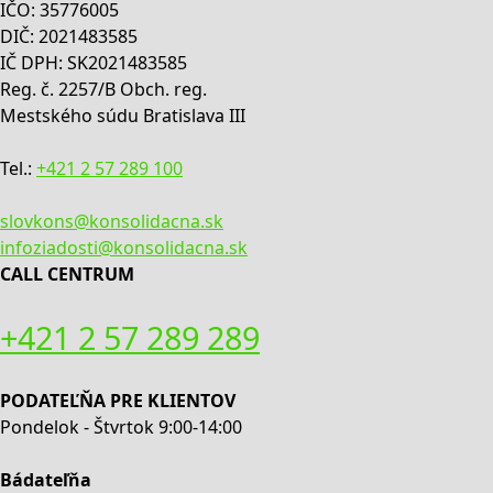
IČO: 35776005
DIČ: 2021483585
IČ DPH: SK2021483585
Reg. č. 2257/B Obch. reg.
Mestského súdu Bratislava III
Tel.:
+421 2 57 289 100
slovkons@konsolidacna.sk
infoziadosti@konsolidacna.sk
CALL CENTRUM
+421 2 57 289 289
PODATEĽŇA PRE KLIENTOV
Pondelok - Štvrtok 9:00-14:00
Bádateľňa