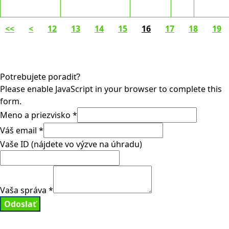
<<
<
12
13
14
15
16
17
18
19
Potrebujete poradiť?
Please enable JavaScript in your browser to complete this
form.
Meno a priezvisko
*
Váš email
*
Vaše ID (nájdete vo výzve na úhradu)
Vaša správa
*
Odoslať