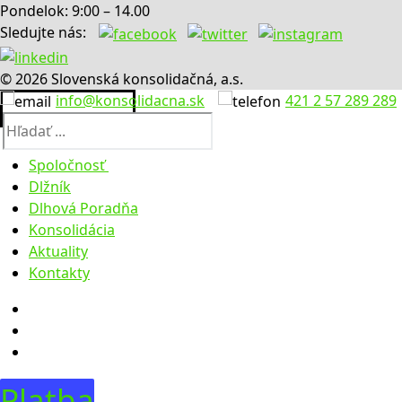
Pondelok: 9:00 – 14.00
Sledujte nás:
© 2026 Slovenská konsolidačná, a.s.
info@konsolidacna.sk
421 2 57 289 289
Hľadať:
Spoločnosť
Dlžník
O nás
Dlhová Poradňa
Výročné správy
Konsolidácia
Úradná tabuľa
Aktuality
Legislatíva
Faktúry
Kontakty
Zúčtovacie údaje
Objednávky
Obstarávanie
Predaje
Dražby
Predaje pohľadávok
Dobrovoľné dražby
Predaje majetku 2023
Predaje majetku 01-08 2024
Platba
Predaje majetku 08-12 2024