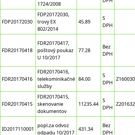
DPH
1724/2008
FDP20172030,
S
FDP20172030
trovy EX
45.89
DPH
802/2014
FDR20170417,
Bez
FDR20170418
poštový poukaz
77.28
DPH
U 10/2017
FDR20170416,
S
FDR20170416
telekominikačné
84.00
Z160030
DPH
služby
FDR20170415,
S
FDR20170415
skenovanie
11235.44
Z201632
DPH
dokumentov
popl.za odvoz
Bez
ID2017110001
431.34
odpadu 10/2017
DPH