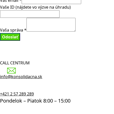
Váš email
*
Vaše ID (nájdete vo výzve na úhradu)
Vaša správa
*
Odoslať
CALL CENTRUM
info@konsolidacna.sk
+421 2 57 289 289
Pondelok – Piatok 8:00 – 15:00