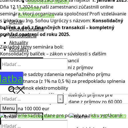
zdaňovacie obdobia začínajúce sa najskôr
1. januára 2025
.
Dobrovoľné dražby
Dňa 12.11.2024 sa naši zamestnanci zúčastnili online
Legislatíva
seminára, ktorý organizovala spoločnosť Profi vzdelávanie
Zúčtovacie údaje
s lektorkou Ing. Soňou Ugróczy s názvom:
Konsolidačný
Dlžník
balíček a daň z finančných transakcií – kompletný
Dlhová Poradňa
prehľad opatrení od roku 2025.
Konsolidácia
Aktuality
Základné témy seminára boli:
Kontakty
Konsolidačný balíček – zákon v súvislosti s ďalším
zlepšovaním stavu verejných financií
Hľadať:
zákon č. 595/2003 Z. z. o dani z príjmov
zníženie sadzby zdanenia nepeňažného príjmu
latba
zamestnanca (z 1% na 0,5 %) za predpokladu splnenia
podmienok elektromobility
zvýšenie hranice výšky zdaniteľných príjmov pre
Hľadať:
uplatnenie zníženej sadzby dane z príjmov zo 60 000
Menu
eur na 100 000 eur
zníženie sadzby dane pre podiely na zisku vyplácané
info@konsolidacna.sk
421 2 57 289 289
fyzickým osobám na 7 %
Hľadať: