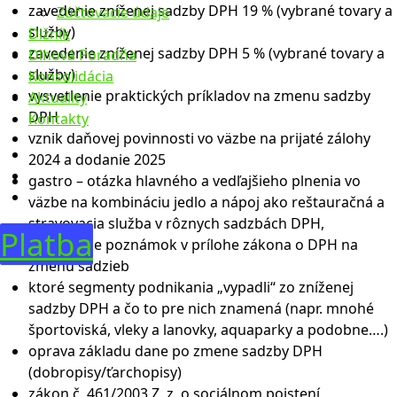
zavedenie zníženej sadzby DPH 19 % (vybrané tovary a
Zúčtovacie údaje
služby)
Dlžník
zavedenie zníženej sadzby DPH 5 % (vybrané tovary a
Dlhová Poradňa
služby)
Konsolidácia
vysvetlenie praktických príkladov na zmenu sadzby
Aktuality
DPH
Kontakty
vznik daňovej povinnosti vo väzbe na prijaté zálohy
2024 a dodanie 2025
gastro – otázka hlavného a vedľajšieho plnenia vo
väzbe na kombináciu jedlo a nápoj ako reštauračná a
stravovacia služba v rôznych sadzbách DPH,
Platba
vysvetlenie poznámok v prílohe zákona o DPH na
zmenu sadzieb
ktoré segmenty podnikania „vypadli“ zo zníženej
sadzby DPH a čo to pre nich znamená (napr. mnohé
športoviská, vleky a lanovky, aquaparky a podobne….)
oprava základu dane po zmene sadzby DPH
(dobropisy/ťarchopisy)
zákon č. 461/2003 Z. z. o sociálnom poistení