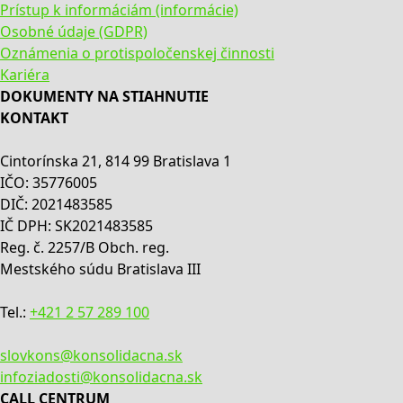
Prístup k informáciám (informácie)
Osobné údaje (GDPR)
Oznámenia o protispoločenskej činnosti
Kariéra
DOKUMENTY NA STIAHNUTIE
KONTAKT
Cintorínska 21, 814 99 Bratislava 1
IČO: 35776005
DIČ: 2021483585
IČ DPH: SK2021483585
Reg. č. 2257/B Obch. reg.
Mestského súdu Bratislava III
Tel.:
+421 2 57 289 100
slovkons@konsolidacna.sk
infoziadosti@konsolidacna.sk
CALL CENTRUM