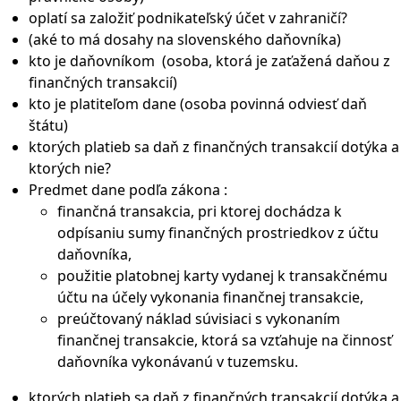
oplatí sa založiť podnikateľský účet v zahraničí?
(aké to má dosahy na slovenského daňovníka)
kto je daňovníkom (osoba, ktorá je zaťažená daňou z
finančných transakcií)
kto je platiteľom dane (osoba povinná odviesť daň
štátu)
ktorých platieb sa daň z finančných transakcií dotýka a
ktorých nie?
Predmet dane podľa zákona :
finančná transakcia, pri ktorej dochádza k
odpísaniu sumy finančných prostriedkov z účtu
daňovníka,
použitie platobnej karty vydanej k transakčnému
účtu na účely vykonania finančnej transakcie,
preúčtovaný náklad súvisiaci s vykonaním
finančnej transakcie, ktorá sa vzťahuje na činnosť
daňovníka vykonávanú v tuzemsku.
ktorých platieb sa daň z finančných transakcií dotýka a