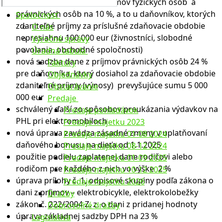
úprava sadzieb dane z príjmov fyzických osôb a
právnických osôb na 10 %, a to u daňovníkov, ktorých
Spoločnosť
zdaniteľné príjmy za príslušné zdaňovacie obdobie
O nás
nepresiahnu 100 000 eur (živnostníci, slobodné
Výročné správy
povolania, obchodné spoločnosti)
Úradná tabuľa
nová sadzba dane z príjmov právnických osôb 24 %
Faktúry
pre daňovníka, ktorý dosiahol za zdaňovacie obdobie
Objednávky
zdaniteľné príjmy (výnosy) prevyšujúce sumu 5 000
Obstarávanie
000 eur
Predaje
schválený ďalší zo spôsobov preukázania výdavkov na
Predaje pohľadávok
PHL pri elektromobiloch
Predaje majetku 2023
nová úprava zavádza zásadné zmeny v uplatňovaní
Predaje majetku 01-08 2024
daňového bonusu na dieťa od 1.1.2025
Predaje majetku 08-12 2024
použitie podielu zaplatenej dane rodičovi alebo
Predaje majetku 01-09 2025
rodičom pre každého z nich vo výške 2 %
Predaje majetku 10-12 2025
úprava prílohy č. 1, odpisové skupiny podľa zákona o
Predaje majetku 2026
dani z príjmov – elektrobicykle, elektrokolobežky
Dražby
zákon č. 222/2004 Z. z. o dani z pridanej hodnoty
Dobrovoľné dražby
úprava základnej sadzby DPH na 23 %
Legislatíva