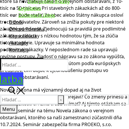
ktoré sa nevzťahuje zákon o verejnom obstarávaní, z 10-
Dobrovoľné dražby
tisíc na 50-tisíc eur. Pri stavebných zákazkách až do 800-
Legislatíva
tisíc eur bude stačiť, že obec alebo štátny nákupca osloví
Zúčtovacie údaje
troch dodávateľov. Zároveň sa znížia pokuty pre niektoré
Dlžník
závažné porušenia. Zjednocujú sa pravidlá pre podlimitné
Dlhová Poradňa
zákazky a zákazky s nízkou hodnotou tým, že sa zlúčia
Konsolidácia
tieto kategórie. Upravuje sa minimálna hodnota
Aktuality
podlimitnej zákazky. V neposlednom rade sa upravujú
Kontakty
revízne postupy. Žiadosť o nápravu sa zo zákona vypúšťa,
keďže nie je vyžadovaným inštitútom podľa európskych
predpisov, čím dôjde k zjednodušeniu postupu vo
latba
verejnom obstarávaní.
Novela zákona má významný dopad aj na život
dodávateľov. Ako presne sa to prejaví? Čo zmeny prinesú a
aké príležitosti či riziká treba vnímať? Aj týmto otázkam sa
Menu
venoval seminár na tému Novela zákona o verejnom
obstarávaní, ktorého sa naši zamestnanci zúčastnili dňa
10.7.2024. Seminár zabezpečila firma PROEKO, s.r.o.