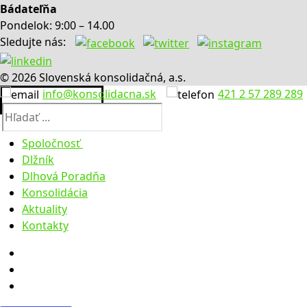
Bádateľňa
Pondelok: 9:00 – 14.00
Sledujte nás:
© 2026 Slovenská konsolidačná, a.s.
info@konsolidacna.sk
421 2 57 289 289
Spoločnosť
Dlžník
O nás
Dlhová Poradňa
Výročné správy
Konsolidácia
Úradná tabuľa
Aktuality
Legislatíva
Faktúry
Kontakty
Zúčtovacie údaje
Objednávky
Obstarávanie
Predaje
Dražby
Predaje pohľadávok
Dobrovoľné dražby
Predaje majetku 2023