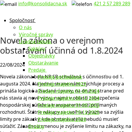
info@konsolidacna.sk
421 2 57 289 289
Spoločnosť
O nás
Výročné správy
Novela zákona o verejnom
Úradná tabuľa
obstarávaní účinná od 1.8.2024
Faktúry
Objednávky
Obstarávanie
22/08/2024
Predaje
Novela zákona bola NR SR schválená s účinnosťou od 1.
Predaje pohľadávok
augusta 2024. Na jednej strane nám zrýchľuje procesy a
Predaje majetku 2023
prináša logické a žiadané úpravy, na druhej strane pred
Predaje majetku 01-08 2024
nás stavia aj nové výzvy, najmä v oblasti zabezpečenia
Predaje majetku 08-12 2024
hospodárskej súťaže a transparentnosti prijímaných
Predaje majetku 01-09 2025
rozhodnutí. Štátne nákupy sa uvoľnia, výrazne sa zvýšia
Predaje majetku 10-12 2025
limity pre zákazky, kde obstarávatelia nebudú musieť
Predaje majetku 2026
súťažiť. Zásadnou zmenou je zvýšenie limitu na zákazky, na
Dražby