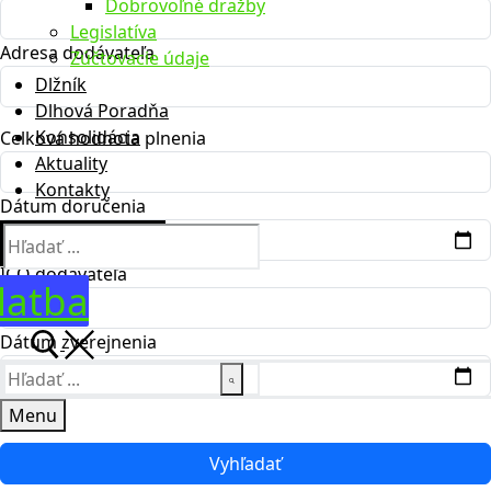
Dobrovoľné dražby
Legislatíva
Adresa dodávateľa
Zúčtovacie údaje
Dlžník
Dlhová Poradňa
Konsolidácia
Celková hodnota plnenia
Aktuality
Kontakty
Dátum doručenia
Hľadať:
IČO dodávateľa
latba
Dátum zverejnenia
Hľadať:
Menu
Vyhľadať