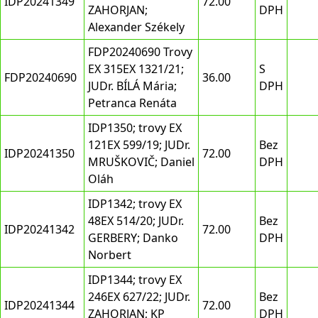
IDP20241349
72.00
ZAHORJAN;
DPH
Alexander Székely
FDP20240690 Trovy
EX 315EX 1321/21;
S
FDP20240690
36.00
JUDr. BÍLÁ Mária;
DPH
Petranca Renáta
IDP1350; trovy EX
121EX 599/19; JUDr.
Bez
IDP20241350
72.00
MRUŠKOVIČ; Daniel
DPH
Oláh
IDP1342; trovy EX
48EX 514/20; JUDr.
Bez
IDP20241342
72.00
GERBERY; Danko
DPH
Norbert
IDP1344; trovy EX
246EX 627/22; JUDr.
Bez
IDP20241344
72.00
ZAHORJAN; KP
DPH