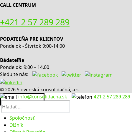
CALL CENTRUM
+421 2 57 289 289
PODATEĽŇA PRE KLIENTOV
Pondelok - Štvrtok 9:00-14:00
Bádateľňa
Pondelok: 9:00 – 14.00
Sledujte nás:
© 2026 Slovenská konsolidačná, a.s.
info@konsolidacna.sk
421 2 57 289 289
Hľadať:
Spoločnosť
Dlžník
O nás
Dlhová Poradňa
Výročné správy