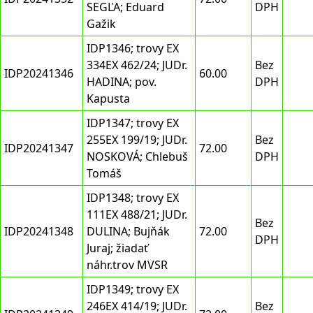
SEGĽA; Eduard
DPH
Gažik
IDP1346; trovy EX
334EX 462/24; JUDr.
Bez
IDP20241346
60.00
HADINA; pov.
DPH
Kapusta
IDP1347; trovy EX
255EX 199/19; JUDr.
Bez
IDP20241347
72.00
NOSKOVÁ; Chlebuš
DPH
Tomáš
IDP1348; trovy EX
111EX 488/21; JUDr.
Bez
IDP20241348
DULINA; Bujňák
72.00
DPH
Juraj; žiadať
náhr.trov MVSR
IDP1349; trovy EX
246EX 414/19; JUDr.
Bez