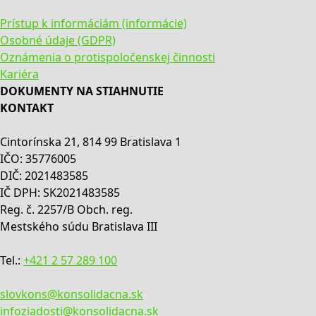
Prístup k informáciám (informácie)
Osobné údaje (GDPR)
Oznámenia o protispoločenskej činnosti
Kariéra
DOKUMENTY NA STIAHNUTIE
KONTAKT
Cintorínska 21, 814 99 Bratislava 1
IČO: 35776005
DIČ: 2021483585
IČ DPH: SK2021483585
Reg. č. 2257/B Obch. reg.
Mestského súdu Bratislava III
Tel.:
+421 2 57 289 100
slovkons@konsolidacna.sk
infoziadosti@konsolidacna.sk