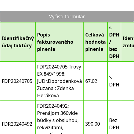
Vyčisti formulár
s
Popis
Celková
DPH
Identifikačný
Iden
fakturovaného
hodnota
/
údaj faktúry
zml
plnenia
plnenia
bez
DPH
FDP20240705 Trovy
EX 849/1998;
S
FDP20240705
JUDr.Dobrodenková
67.02
DPH
Zuzana ; Zdenka
Heráková
FDR20240492;
Prenájom 360vide
búdky s obsluhou,
Bez
FDR20240492
390.00
rekvizitami,
DPH