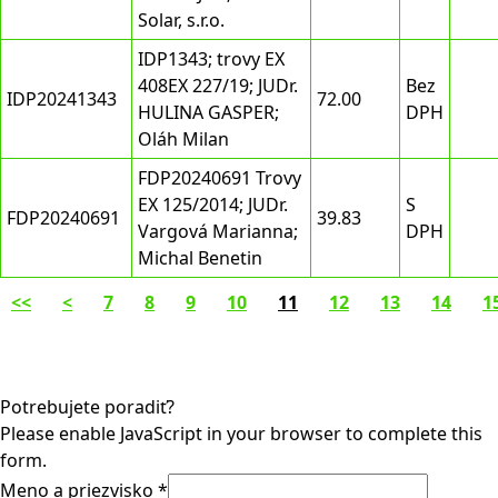
Solar, s.r.o.
IDP1343; trovy EX
408EX 227/19; JUDr.
Bez
IDP20241343
72.00
HULINA GASPER;
DPH
Oláh Milan
FDP20240691 Trovy
EX 125/2014; JUDr.
S
FDP20240691
39.83
Vargová Marianna;
DPH
Michal Benetin
<<
<
7
8
9
10
11
12
13
14
1
Potrebujete poradiť?
Please enable JavaScript in your browser to complete this
form.
Meno a priezvisko
*