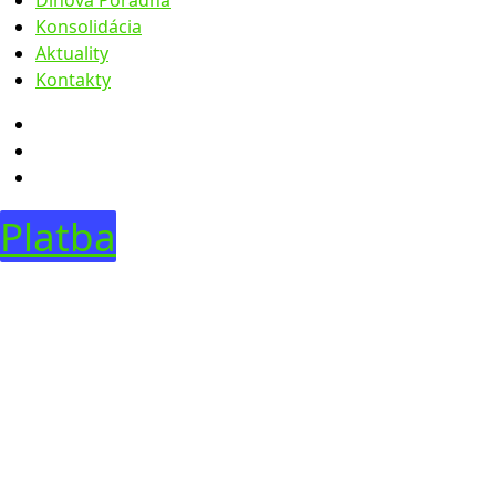
Konsolidácia
Úradná tabuľa
Aktuality
Legislatíva
Faktúry
Kontakty
Zúčtovacie údaje
Objednávky
Obstarávanie
Predaje
Dražby
Predaje pohľadávok
Dobrovoľné dražby
Predaje majetku 2023
Predaje majetku 01-08 2024
Platba
Predaje majetku 08-12 2024
Predaje majetku 01-09 2025
Predaje majetku 10-12 2025
Predaje majetku 2026