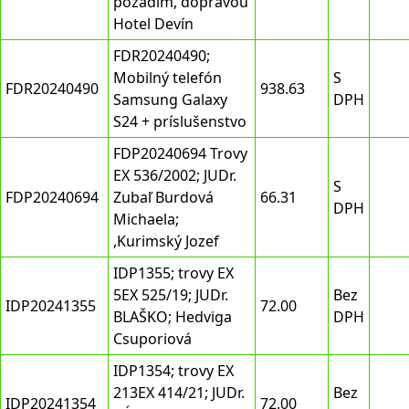
pozadím, dopravou
Hotel Devín
FDR20240490;
Mobilný telefón
S
FDR20240490
938.63
Samsung Galaxy
DPH
S24 + príslušenstvo
FDP20240694 Trovy
EX 536/2002; JUDr.
S
FDP20240694
Zubaľ Burdová
66.31
DPH
Michaela;
,Kurimský Jozef
IDP1355; trovy EX
5EX 525/19; JUDr.
Bez
IDP20241355
72.00
BLAŠKO; Hedviga
DPH
Csuporiová
IDP1354; trovy EX
213EX 414/21; JUDr.
Bez
IDP20241354
72.00