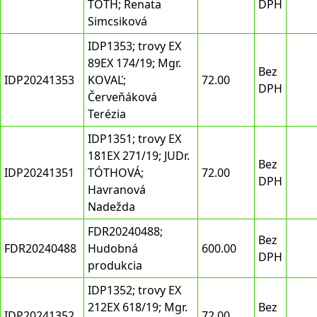
TÓTH; Renata
DPH
Simcsiková
IDP1353; trovy EX
89EX 174/19; Mgr.
Bez
IDP20241353
KOVAĽ;
72.00
DPH
Červeňáková
Terézia
IDP1351; trovy EX
181EX 271/19; JUDr.
Bez
IDP20241351
TÓTHOVÁ;
72.00
DPH
Havranová
Nadežda
FDR20240488;
Bez
FDR20240488
Hudobná
600.00
DPH
produkcia
IDP1352; trovy EX
212EX 618/19; Mgr.
Bez
IDP20241352
72.00