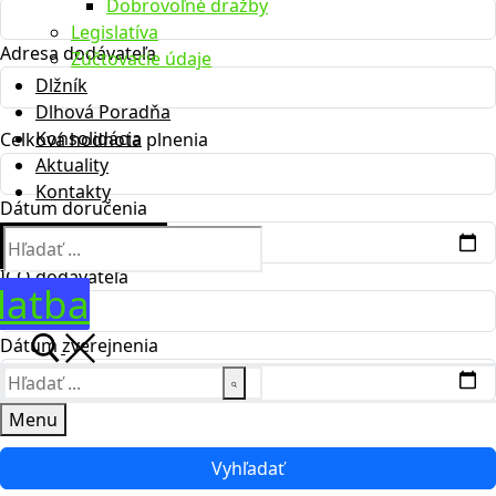
Dobrovoľné dražby
Legislatíva
Adresa dodávateľa
Zúčtovacie údaje
Dlžník
Dlhová Poradňa
Konsolidácia
Celková hodnota plnenia
Aktuality
Kontakty
Dátum doručenia
Hľadať:
IČO dodávateľa
latba
Dátum zverejnenia
Hľadať:
Menu
Vyhľadať