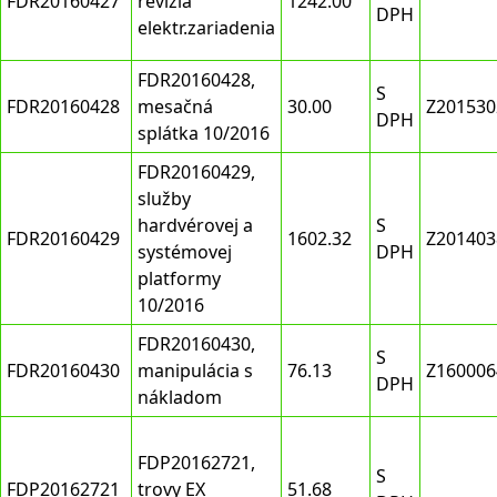
FDR20160427
revízia
1242.00
DPH
elektr.zariadenia
FDR20160428,
S
FDR20160428
mesačná
30.00
Z201530
DPH
splátka 10/2016
FDR20160429,
služby
hardvérovej a
S
FDR20160429
1602.32
Z201403
systémovej
DPH
platformy
10/2016
FDR20160430,
S
FDR20160430
manipulácia s
76.13
Z160006
DPH
nákladom
FDP20162721,
S
FDP20162721
trovy EX
51.68