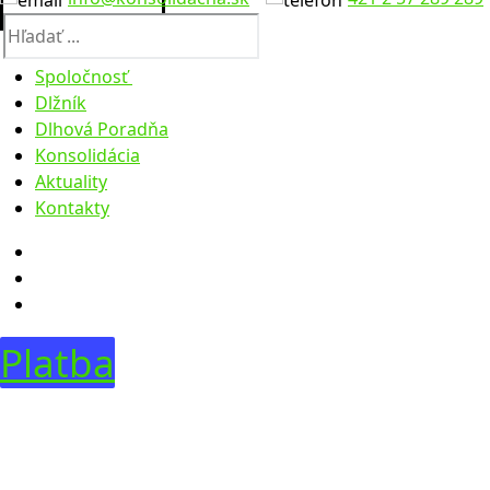
Hľadať:
Spoločnosť
Dlžník
O nás
Dlhová Poradňa
Výročné správy
Konsolidácia
Úradná tabuľa
Aktuality
Legislatíva
Faktúry
Kontakty
Zúčtovacie údaje
Objednávky
Obstarávanie
Predaje
Dražby
Predaje pohľadávok
Dobrovoľné dražby
Predaje majetku 2023
Predaje majetku 01-08 2024
Platba
Predaje majetku 08-12 2024
Predaje majetku 01-09 2025
Predaje majetku 10-12 2025
Predaje majetku 2026