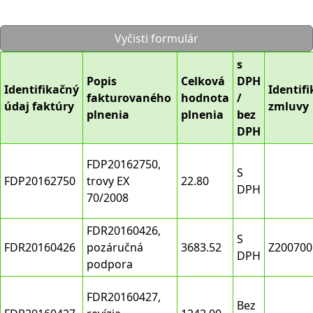
Vyčisti formulár
s
Popis
Celková
DPH
Identifikačný
Identifi
fakturovaného
hodnota
/
údaj faktúry
zmluvy
plnenia
plnenia
bez
DPH
FDP20162750,
S
FDP20162750
trovy EX
22.80
DPH
70/2008
FDR20160426,
S
FDR20160426
pozáručná
3683.52
Z200700
DPH
podpora
FDR20160427,
Bez